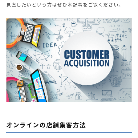
【店舗型ビジネス向け】エリ
【金融機関向け】マーケティ
見直したいという方はぜひ本記事をご覧ください。
ア
ング
マーケティングサービス
サービス
【IT企業向け】マーケティン
SNSアカウント運用代行サー
グ
ビス（LINE）
サービス
広告プロモーションの製品
【クリニック向け】新規集患
【歯科業界向け】新規集患
Web広告サービス
Web広告パッケージ
【塾・個別塾業界向け】新規
サイトアクセス増加パッケー
集客Web広告パッケージ
ジ
商圏ねらいうちパッケージ
求人パッケージ
オンラインの店舗集客方法
Web制作の製品
WEBプラス