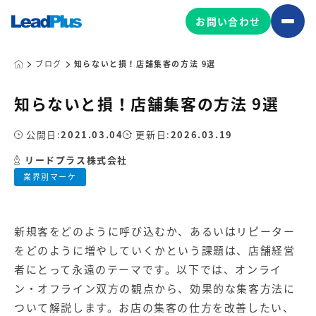
お問い合わせ
ブログ
知らないと損！店舗集客の方法 9選
知らないと損！店舗集客の方法 9選
広告プロモーション
MA/CRM/SFA導入・運用
公開日:
2021.03.04
更新日:
2026.03.19
Web制作
リードプラス株式会社
マーケティング基盤の製品
業界別マーケ
マーケティングコンサルティング
Leadplus One
MyFolio
コンテンツ制作
新規客をどのように呼び込むか、あるいはリピーター
サイトアクセス解析ダッシュ
HubSpot導入・運用
マーケティング基盤
ボード
をどのように増やしていくかという課題は、店舗経営
者にとって永遠のテーマです。以下では、オンライ
ン・オフライン双方の観点から、効果的な集客方法に
マーケティングサービスの製品
ついて解説します。お店の集客の仕方を改善したい、