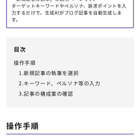
【店舗型ビジネス向け】エリ
【金融機関向け】マーケティ
ターゲットキーワードやペルソナ、訴求ポイントを入
ア
ング
力するだけで、生成AIがブログ記事を自動生成しま
マーケティングサービス
サービス
す。
【IT企業向け】マーケティン
SNSアカウント運用代行サー
グ
ビス（LINE）
サービス
目次
広告プロモーションの製品
操作手順
【クリニック向け】新規集患
【歯科業界向け】新規集患
1.新規記事の執筆を選択
Web広告サービス
Web広告パッケージ
2.キーワード、ペルソナ等の入力
【塾・個別塾業界向け】新規
サイトアクセス増加パッケー
3.記事の構成案の確認
集客Web広告パッケージ
ジ
商圏ねらいうちパッケージ
求人パッケージ
操作手順
Web制作の製品
WEBプラス