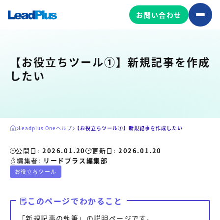
お問い合わせ
【お役立ちツール①】新規記事を作成
広告プロモーション
したい
MA/CRM/SFA導入・運用
Web制作
マーケティング基盤の製品
マーケティングコンサルティング
Leadplus Oneヘルプ
【お役立ちツール①】新規記事を作成したい
Leadplus One
MyFolio
コンテンツ制作
公開日:
2026.01.20
更新日:
2026.01.20
編集者:
リードプラス編集部
サイトアクセス解析ダッシュ
HubSpot導入・運用
マーケティング基盤
お役立ちツール
ボード
このページでわかること
マーケティングサービスの製品
「新規記事の執筆」の説明ページです。