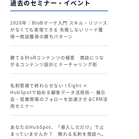
過去のセミナー・イベント
2026年｜BtoBマーケ入門 スキル・リソース
がなくても実現できる 失敗しないリード獲
得〜商談獲得の勝ちパターン
勝てるBtoBコンテンツの極意 商談につな
がるコンテンツ設計とナーチャリング術
名刺管理で終わらせない！Eight ×
HubSpotで始める顧客データ活用術― 展示
会・営業現場のフォローを加速させるCRM活
用セミナー
あなたのHubSpot、「導入しただけ」で止
まっていませんか？ 眠れる名刺を商談へ。