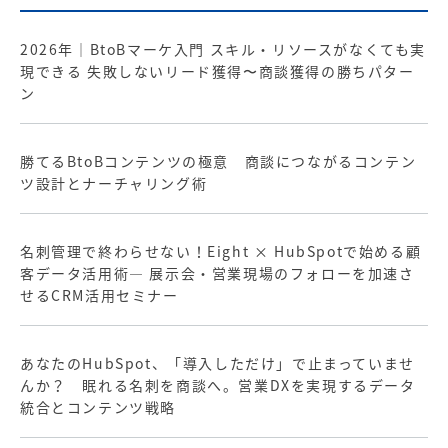
2026年｜BtoBマーケ入門 スキル・リソースがなくても実
現できる 失敗しないリード獲得〜商談獲得の勝ちパター
ン
勝てるBtoBコンテンツの極意 商談につながるコンテン
ツ設計とナーチャリング術
名刺管理で終わらせない！Eight × HubSpotで始める顧
客データ活用術― 展示会・営業現場のフォローを加速さ
せるCRM活用セミナー
あなたのHubSpot、「導入しただけ」で止まっていませ
んか？ 眠れる名刺を商談へ。営業DXを実現するデータ
統合とコンテンツ戦略