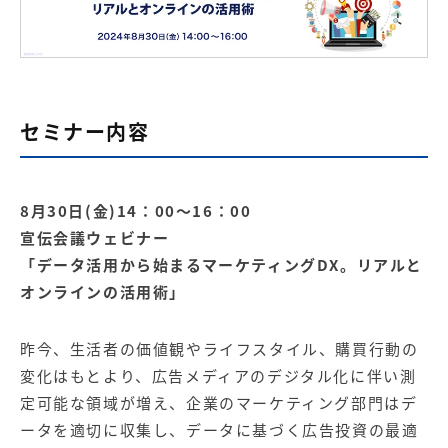
【店舗型ビジネス向け】エリ
【金融機関向け】マーケティ
ア
ング
マーケティングサービス
サービス
【IT企業向け】マーケティン
SNSアカウント運用代行サー
グ
ビス（LINE）
サービス
セミナー内容
広告プロモーションの製品
8月30日(金)14：00～16：00
【クリニック向け】新規集患
【歯科業界向け】新規集患
宣伝会議ウェビナー
Web広告サービス
Web広告パッケージ
「データ活用から始まるマーケティングDX。リアルと
【塾・個別塾業界向け】新規
サイトアクセス増加パッケー
オンラインの活用術」
集客Web広告パッケージ
ジ
商圏ねらいうちパッケージ
求人パッケージ
昨今、生活者の価値観やライフスタイル、購買行動の
変化はもとより、広告メディアのデジタル化に伴い測
定可能な領域が増え、企業のマーケティング部門はデ
Web制作の製品
ータを適切に収集し、データに基づく広告投資の最適
WEBプラス