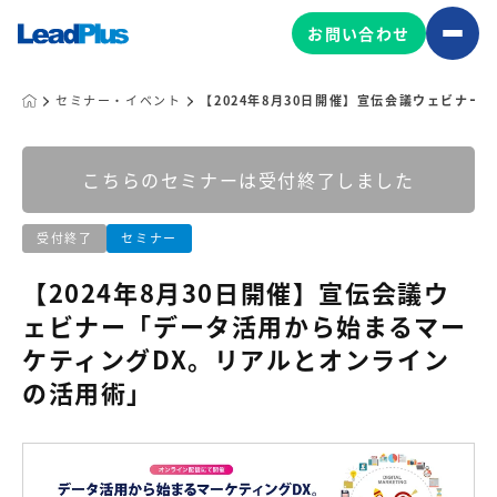
お問い合わせ
セミナー・イベント
【2024年8月30日開催】宣伝会議ウェビナ
広告プロモーション
こちらのセミナーは受付終了しました
MA/CRM/SFA導入・運用
受付終了
セミナー
Web制作
マーケティング基盤の製品
【2024年8月30日開催】宣伝会議ウ
マーケティングコンサルティング
ェビナー「データ活用から始まるマー
Leadplus One
MyFolio
コンテンツ制作
ケティングDX。リアルとオンライン
サイトアクセス解析ダッシュ
HubSpot導入・運用
マーケティング基盤
の活用術」
ボード
マーケティングサービスの製品