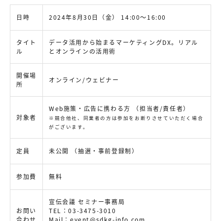
日時
2024年8月30日（金） 14:00～16:00
タイト
データ活用から始まるマーケティングDX。リアル
ル
とオンラインの活用術
開催場
オンライン/ウェビナー
所
Web施策・広告に携わる方 （担当者/責任者）
対象者
※競合他社、同業者の方は参加をお断りさせていただく場合
がございます。
定員
未公開 （抽選・事前登録制）
参加費
無料
宣伝会議 セミナー事務局
お問い
TEL：03-3475-3010
合わせ
Mail：
event@sdkg-info.com