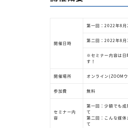
第一回：2022年8月2
第二回：2022年8月3
開催日時
※セミナー内容は日
す！
開催場所
オンライン(ZOOM
参加費
無料
第一回：少額でも成
セミナー内
て
容
第二回：こんな媒体
て