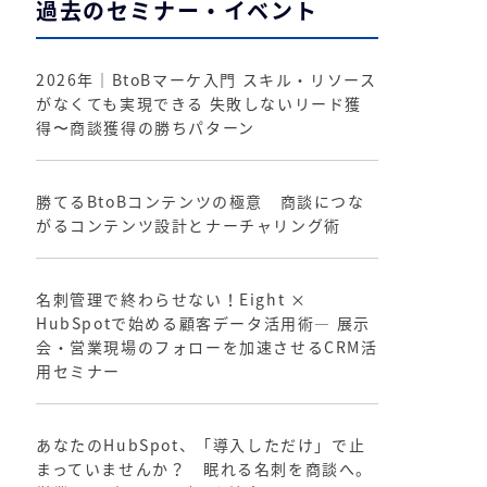
過去のセミナー・イベント
2026年｜BtoBマーケ入門 スキル・リソース
がなくても実現できる 失敗しないリード獲
得〜商談獲得の勝ちパターン
勝てるBtoBコンテンツの極意 商談につな
がるコンテンツ設計とナーチャリング術
名刺管理で終わらせない！Eight ×
HubSpotで始める顧客データ活用術― 展示
会・営業現場のフォローを加速させるCRM活
用セミナー
あなたのHubSpot、「導入しただけ」で止
まっていませんか？ 眠れる名刺を商談へ。