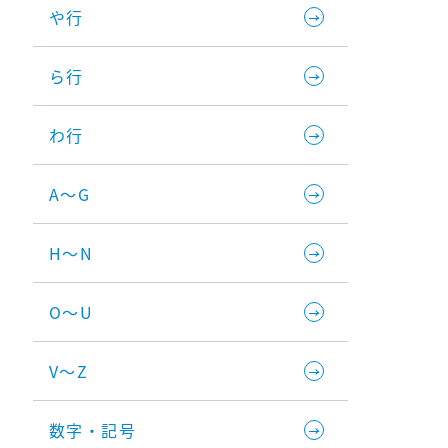
や行
ら行
わ行
A～G
H～N
O～U
V～Z
数字・記号