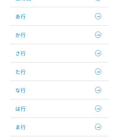
あ行
か行
さ行
た行
な行
は行
ま行