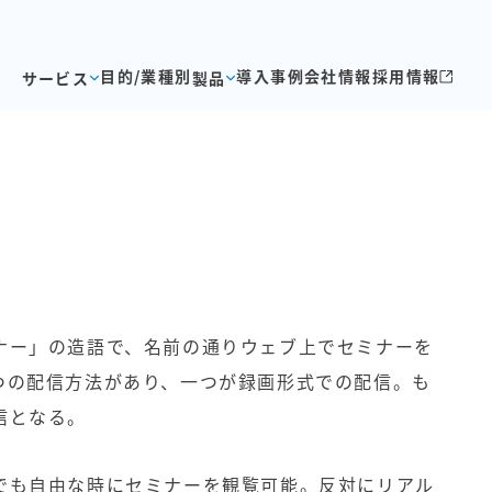
目的/業種別
導入事例
会社情報
採用情報
サービス
製品
ナー」の造語で、名前の通りウェブ上でセミナーを
つの配信方法があり、一つが録画形式での配信。も
信となる。
でも自由な時にセミナーを観覧可能。反対にリアル