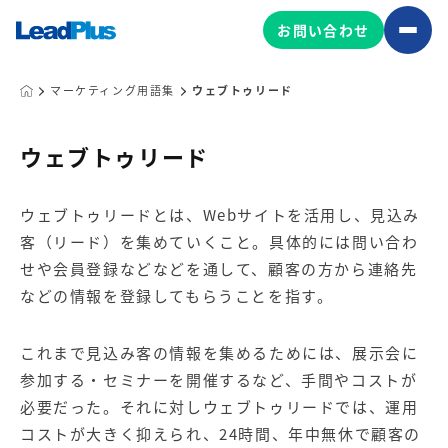
お問い合わせ
マーケティング用語集
ウェブトゥリード
広告プロモーション
ウェブトゥリード
MA/CRM/SFA導入・運用
ウェブトゥリードとは、Webサイトを活用し、見込み
Web制作
客（リード）を集めていくこと。具体的には問い合わ
マーケティング基盤の製品
マーケティングコンサルティング
せや会員登録などなどを通して、顧客の方から連絡先
Leadplus One
MyFolio
などの情報を登録してもらうことを指す。
コンテンツ制作
サイトアクセス解析ダッシュ
HubSpot導入・運用
マーケティング基盤
ボード
これまで見込み客の情報を集めるためには、展示会に
参加する・セミナーを開催するなど、手間やコストが
必要だった。それに対しウェブトゥリードでは、運用
マーケティングサービスの製品
コストが大きく抑えられ、24時間、年中無休で顧客の