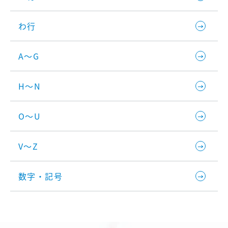
わ行
A～G
H～N
O～U
V～Z
数字・記号