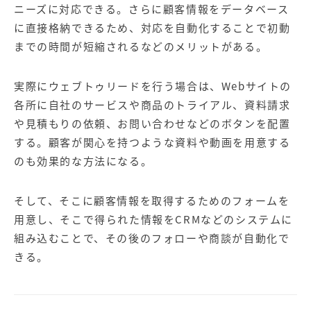
【店舗型ビジネス向け】エリ
【金融機関向け】マーケティ
ニーズに対応できる。さらに顧客情報をデータベース
ア
ング
に直接格納できるため、対応を自動化することで初動
マーケティングサービス
サービス
までの時間が短縮されるなどのメリットがある。
【IT企業向け】マーケティン
SNSアカウント運用代行サー
グ
ビス（LINE）
サービス
実際にウェブトゥリードを行う場合は、Webサイトの
各所に自社のサービスや商品のトライアル、資料請求
や見積もりの依頼、お問い合わせなどのボタンを配置
広告プロモーションの製品
する。顧客が関心を持つような資料や動画を用意する
【クリニック向け】新規集患
【歯科業界向け】新規集患
のも効果的な方法になる。
Web広告サービス
Web広告パッケージ
【塾・個別塾業界向け】新規
サイトアクセス増加パッケー
そして、そこに顧客情報を取得するためのフォームを
集客Web広告パッケージ
ジ
用意し、そこで得られた情報をCRMなどのシステムに
組み込むことで、その後のフォローや商談が自動化で
商圏ねらいうちパッケージ
求人パッケージ
きる。
Web制作の製品
WEBプラス