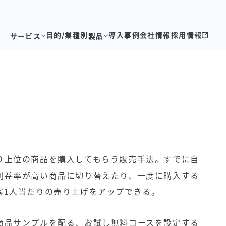
目的/業種別
導入事例
会社情報
採用情報
サービス
製品
り上位の商品を購入してもらう販売手法。すでに自
利益率が高い商品に切り替えたり、一度に購入する
客1人当たりの売り上げをアップできる。
商品サンプルを配る、お試し無料コースを設定する