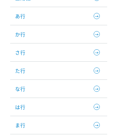
あ行
か行
さ行
た行
な行
は行
ま行