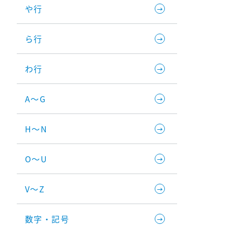
や行
ら行
わ行
A～G
H～N
O～U
V～Z
数字・記号