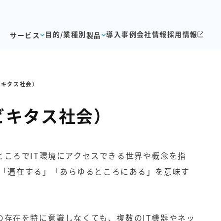
目的/業種別
導入事例
会社情報
採用情報
サービス
製品
ビキタス社会）
ビキタス社会）
ところでIT環境にアクセスできる世界や概念を指
で、「遍在する」「あらゆるところにある」を意味す
の存在を特に意識しなくても、複数のIT機器やネッ