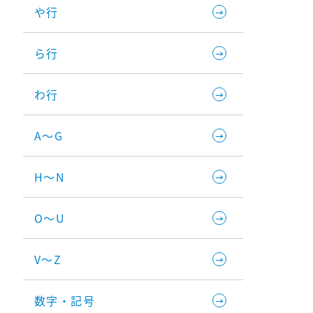
や行
ら行
わ行
A～G
H～N
O～U
V～Z
数字・記号