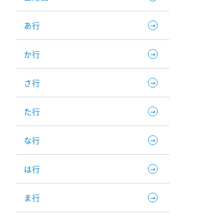
あ行
か行
さ行
た行
な行
は行
ま行