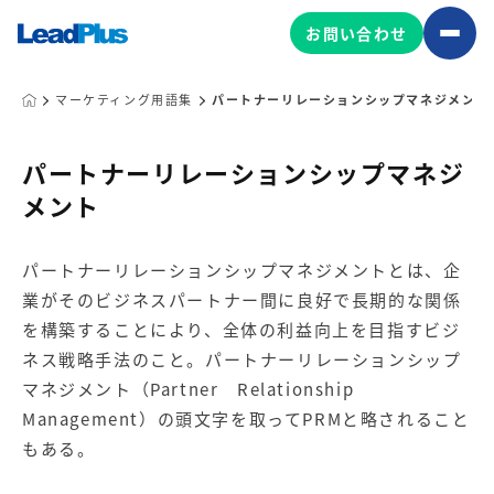
お問い合わせ
マーケティング用語集
パートナーリレーションシップマネジメント
広告プロモーション
パートナーリレーションシップマネジ
メント
MA/CRM/SFA導入・運用
Web制作
パートナーリレーションシップマネジメントとは、企
マーケティング基盤の製品
マーケティングコンサルティング
業がそのビジネスパートナー間に良好で長期的な関係
Leadplus One
MyFolio
を構築することにより、全体の利益向上を目指すビジ
コンテンツ制作
ネス戦略手法のこと。パートナーリレーションシップ
サイトアクセス解析ダッシュ
HubSpot導入・運用
マーケティング基盤
ボード
マネジメント（Partner Relationship
Management）の頭文字を取ってPRMと略されること
もある。
マーケティングサービスの製品