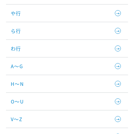
や行
ら行
わ行
A～G
H～N
O～U
V～Z