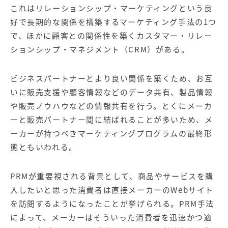
【店舗型ビジネス向け】エリ
【金融機関向け】マーケティ
これはリレーションシップ・マーケティングという良
ア
ング
マーケティングサービス
サービス
好で長期的な関係を構築するマーケティング手法の1つ
で、ほかに顧客との関係性を築くカスタマー・リレー
【IT企業向け】マーケティン
SNSアカウント運用代行サー
ションシップ・マネジメント（CRM）がある。
グ
ビス（LINE）
サービス
ビジネスパートナーとより良い関係を築くため、お互
いに販売支援や顧客情報などのデータ共有、製品情報
広告プロモーションの製品
や販売ノウハウなどの情報共有を行う。とくにメーカ
【クリニック向け】新規集患
【歯科業界向け】新規集患
ーと販売パートナー間に結ばれることが多いため、メ
Web広告サービス
Web広告パッケージ
ーカーが持つべきマーケティングプログラムの最終形
【塾・個別塾業界向け】新規
サイトアクセス増加パッケー
態ともいわれる。
集客Web広告パッケージ
ジ
PRMが重要視される背景として、商品やサービスを購
商圏ねらいうちパッケージ
求人パッケージ
入したいと思った消費者は直接メーカーのWebサイト
を訪問するようになったことが挙げられる。PRM手法
Web制作の製品
によって、メーカーはそういった消費者を迅速かつ適
WEBプラス