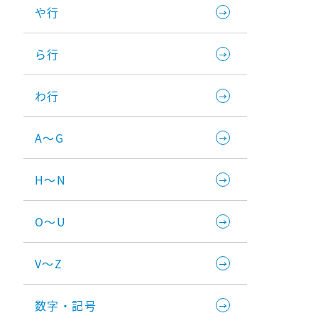
や行
ら行
わ行
A～G
H～N
O～U
V～Z
数字・記号