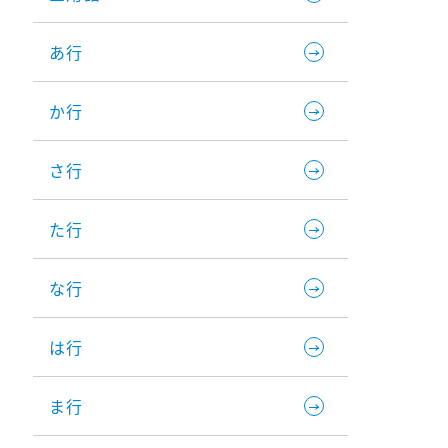
あ行
か行
さ行
た行
な行
は行
ま行