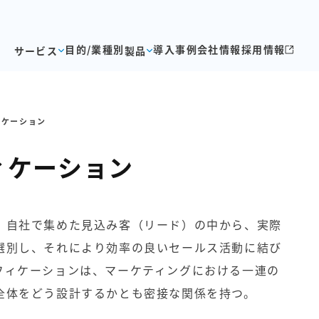
目的/業種別
導入事例
会社情報
採用情報
サービス
製品
ィケーション
ィケーション
、自社で集めた見込み客（リード）の中から、実際
選別し、それにより効率の良いセールス活動に結び
フィケーションは、マーケティングにおける一連の
全体をどう設計するかとも密接な関係を持つ。