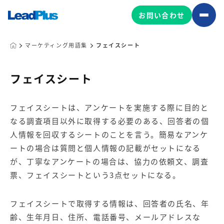
お問い合わせ
マーケティング用語集
フェイスシート
広告プロモーション
フェイスシート
MA/CRM/SFA導入・運用
フェイスシートは、アンケートを実施する際に目的と
Web制作
なる調査項目以外に取得する必要のある、回答者の個
マーケティング基盤の製品
マーケティングコンサルティング
人情報を回収するシートのことを言う。簡易なアンケ
Leadplus One
MyFolio
ートの場合は質問と個人情報の記載がセットになる
コンテンツ制作
が、丁寧なアンケートの場合は、協力の依頼文、調査
サイトアクセス解析ダッシュ
HubSpot導入・運用
マーケティング基盤
票、フェイスシートという3点セットになる。
ボード
フェイスシートで取得する情報は、回答者の氏名、年
マーケティングサービスの製品
齢、生年月日、住所、電話番号、メールアドレスな