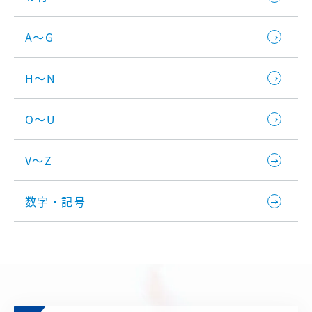
A～G
H～N
O～U
V～Z
数字・記号