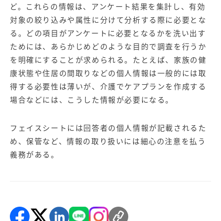
【店舗型ビジネス向け】エリ
【金融機関向け】マーケティ
ど。これらの情報は、アンケート結果を集計し、有効
ア
ング
対象の絞り込みや属性に分けて分析する際に必要とな
マーケティングサービス
サービス
る。どの項目がアンケートに必要となるかを洗い出す
【IT企業向け】マーケティン
SNSアカウント運用代行サー
ためには、あらかじめどのような目的で調査を行うか
グ
ビス（LINE）
を明確にすることが求められる。たとえば、家族の健
サービス
康状態や住居の間取りなどの個人情報は一般的には取
得する必要性は薄いが、介護でケアプランを作成する
広告プロモーションの製品
場合などには、こうした情報が必要になる。
【クリニック向け】新規集患
【歯科業界向け】新規集患
Web広告サービス
Web広告パッケージ
フェイスシートには回答者の個人情報が記載されるた
【塾・個別塾業界向け】新規
サイトアクセス増加パッケー
め、保管など、情報の取り扱いには細心の注意を払う
集客Web広告パッケージ
ジ
義務がある。
商圏ねらいうちパッケージ
求人パッケージ
Web制作の製品
WEBプラス