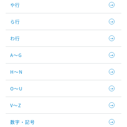
や行
ら行
わ行
A～G
H～N
O～U
V～Z
数字・記号