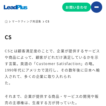
お問い合わせ
マーケティング用語集
CS
広告プロモーション
CS
MA/CRM/SFA導入・運用
CSとは顧客満足度のことで、企業が提供するサービス
Web制作
や商品によって、顧客がどれだけ満足しているかを示
マーケティング基盤の製品
マーケティングコンサルティング
す言葉。英語の「Customer Satisfaction」の略。
Leadplus One
MyFolio
1990年代にアメリカで流行し、その数年後に日本へ輸
コンテンツ制作
入されて、多くの企業に取り入れられ
サイトアクセス解析ダッシュ
HubSpot導入・運用
マーケティング基盤
た。
ボード
それまで、企業が提供する商品・サービスの開発や販
マーケティングサービスの製品
売の主導権は、生産する方が持っていた。