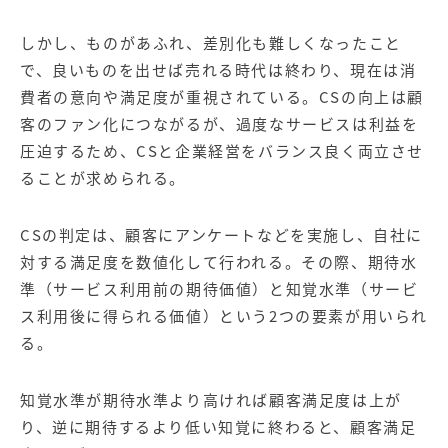
【店舗型ビジネス向け】エリ
【金融機関向け】マーケティ
ア
ング
マーケティングサービス
サービス
しかし、ものがあふれ、差別化も難しくなったこと
で、良いものを出せば売れる時代は終わり、現在は消
【IT企業向け】マーケティン
SNSアカウント運用代行サー
費者の意向や満足度が重視されている。CSの向上は顧
グ
ビス（LINE）
サービス
客のファン化につながるが、過度なサービスは利益を
圧迫するため、CSと企業経営をバランス良く両立させ
ることが求められる。
広告プロモーションの製品
【クリニック向け】新規集患
【歯科業界向け】新規集患
CSの判定は、顧客にアンケートなどを実施し、自社に
Web広告サービス
Web広告パッケージ
対する満足度を数値化して行われる。その際、期待水
【塾・個別塾業界向け】新規
サイトアクセス増加パッケー
準（サービス利用前の期待価値）と知覚水準（サービ
集客Web広告パッケージ
ジ
ス利用後に得られる価値）という2つの要素が用いられ
る。
商圏ねらいうちパッケージ
求人パッケージ
知覚水準が期待水準より高ければ顧客満足度は上が
Web制作の製品
り、逆に期待するより低い知覚に終わると、顧客満足
WEBプラス