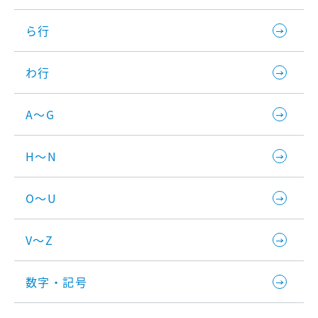
ら行
わ行
A～G
H～N
O～U
V～Z
数字・記号