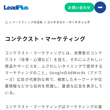
お問い合わせ
マーケティング用語集
コンテクスト・マーケティング
広告プロモーション
コンテクスト・マーケティング
MA/CRM/SFA導入・運用
コンテクスト・マーケティングとは、消費者のコンテ
Web制作
クスト（背景・心理など）を捉え、それにふさわしい
マーケティング基盤の製品
マーケティングコンサルティング
商品やサービスを、ふさわしいタイミングで提供する
Leadplus One
MyFolio
マーケティングのこと。GoogleのAdWords（アドワ
コンテンツ制作
ーズ）広告が代表的な例で、検索したキーワードや位
サイトアクセス解析ダッシュ
HubSpot導入・運用
マーケティング基盤
置情報などから目的を把握し、最適な広告を表示して
ボード
いる。
マーケティングサービスの製品
コンテクスト・マーケティングはマーケティングの基