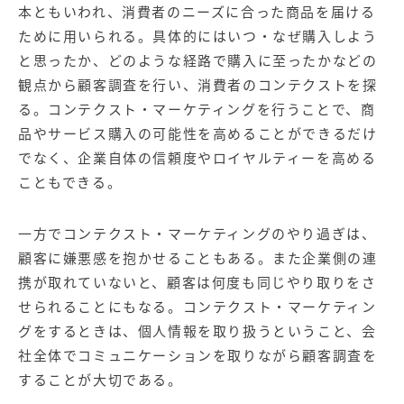
【店舗型ビジネス向け】エリ
【金融機関向け】マーケティ
本ともいわれ、消費者のニーズに合った商品を届ける
ア
ング
ために用いられる。具体的にはいつ・なぜ購入しよう
マーケティングサービス
サービス
と思ったか、どのような経路で購入に至ったかなどの
【IT企業向け】マーケティン
SNSアカウント運用代行サー
観点から顧客調査を行い、消費者のコンテクストを探
グ
ビス（LINE）
る。コンテクスト・マーケティングを行うことで、商
サービス
品やサービス購入の可能性を高めることができるだけ
でなく、企業自体の信頼度やロイヤルティーを高める
広告プロモーションの製品
こともできる。
【クリニック向け】新規集患
【歯科業界向け】新規集患
Web広告サービス
Web広告パッケージ
一方でコンテクスト・マーケティングのやり過ぎは、
【塾・個別塾業界向け】新規
サイトアクセス増加パッケー
顧客に嫌悪感を抱かせることもある。また企業側の連
集客Web広告パッケージ
ジ
携が取れていないと、顧客は何度も同じやり取りをさ
せられることにもなる。コンテクスト・マーケティン
商圏ねらいうちパッケージ
求人パッケージ
グをするときは、個人情報を取り扱うということ、会
社全体でコミュニケーションを取りながら顧客調査を
Web制作の製品
することが大切である。
WEBプラス