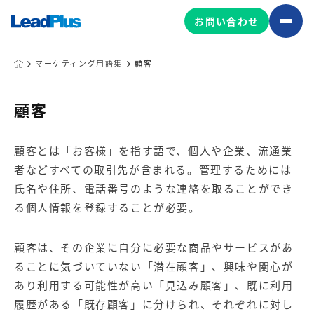
お問い合わせ
マーケティング用語集
顧客
広告プロモーション
顧客
MA/CRM/SFA導入・運用
顧客とは「お客様」を指す語で、個人や企業、流通業
Web制作
者などすべての取引先が含まれる。管理するためには
マーケティング基盤の製品
マーケティングコンサルティング
氏名や住所、電話番号のような連絡を取ることができ
Leadplus One
MyFolio
る個人情報を登録することが必要。
コンテンツ制作
サイトアクセス解析ダッシュ
HubSpot導入・運用
マーケティング基盤
ボード
顧客は、その企業に自分に必要な商品やサービスがあ
ることに気づいていない「潜在顧客」、興味や関心が
あり利用する可能性が高い「見込み顧客」、既に利用
マーケティングサービスの製品
履歴がある「既存顧客」に分けられ、それぞれに対し