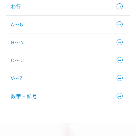
わ行
A～G
H～N
O～U
V～Z
数字・記号