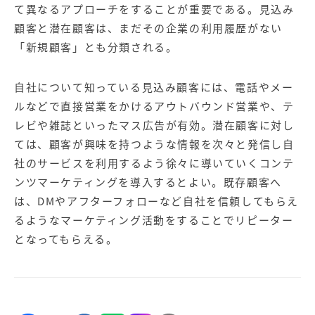
【店舗型ビジネス向け】エリ
【金融機関向け】マーケティ
て異なるアプローチをすることが重要である。見込み
ア
ング
顧客と潜在顧客は、まだその企業の利用履歴がない
マーケティングサービス
サービス
「新規顧客」とも分類される。
【IT企業向け】マーケティン
SNSアカウント運用代行サー
グ
ビス（LINE）
サービス
自社について知っている見込み顧客には、電話やメー
ルなどで直接営業をかけるアウトバウンド営業や、テ
レビや雑誌といったマス広告が有効。潜在顧客に対し
広告プロモーションの製品
ては、顧客が興味を持つような情報を次々と発信し自
【クリニック向け】新規集患
【歯科業界向け】新規集患
社のサービスを利用するよう徐々に導いていくコンテ
Web広告サービス
Web広告パッケージ
ンツマーケティングを導入するとよい。既存顧客へ
【塾・個別塾業界向け】新規
サイトアクセス増加パッケー
は、DMやアフターフォローなど自社を信頼してもらえ
集客Web広告パッケージ
ジ
るようなマーケティング活動をすることでリピーター
となってもらえる。
商圏ねらいうちパッケージ
求人パッケージ
Web制作の製品
WEBプラス