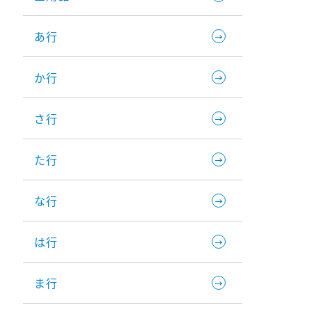
あ行
か行
さ行
た行
な行
は行
ま行