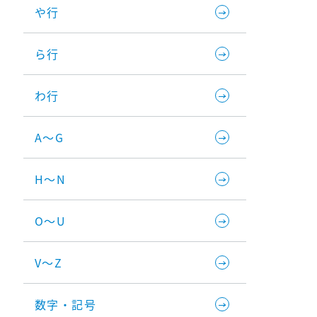
や行
ら行
わ行
A～G
H～N
O～U
V～Z
数字・記号