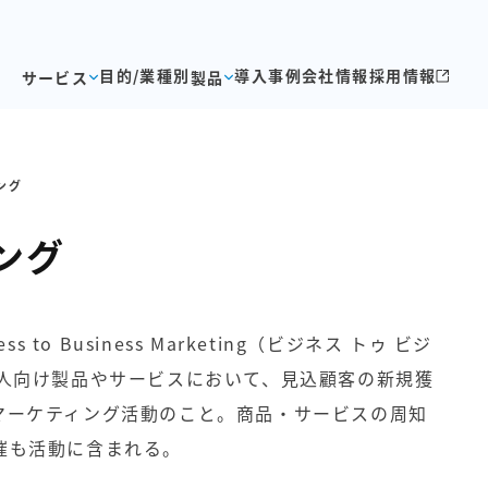
目的/業種別
導入事例
会社情報
採用情報
サービス
製品
ング
ング
 to Business Marketing（ビジネス トゥ ビジ
法人向け製品やサービスにおいて、見込顧客の新規獲
マーケティング活動のこと。商品・サービスの周知
催も活動に含まれる。