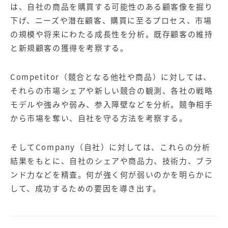
【店舗型ビジネス向け】エリ
【金融機関向け】マーケティ
は、自社の商品を購買する可能性のある顧客像を掘り
ア
ング
下げ、ニーズや潜在顧客、購買に至るプロセス、市場
マーケティングサービス
サービス
の規模や将来にわたる成長性を分析。既存顧客の維持
【IT企業向け】マーケティン
SNSアカウント運用代行サー
と新規顧客の獲得を考察する。
グ
ビス（LINE）
サービス
Competitor（競合となる他社や商品）に対しては、
それらの市場シェアや新しい競合の観測、各社の戦略
広告プロモーションの製品
モデルや強みや弱み、参入障壁などを分析。競争相手
【クリニック向け】新規集患
【歯科業界向け】新規集患
から市場を奪い、自社を守る方法を考察する。
Web広告サービス
Web広告パッケージ
【塾・個別塾業界向け】新規
サイトアクセス増加パッケー
そしてCompany（自社）に対しては、これらの分析
集客Web広告パッケージ
ジ
結果をもとに、自社のシェアや商品力、技術力、ブラ
ンド力などを精査。何が強く何が弱いのかを明らかに
商圏ねらいうちパッケージ
求人パッケージ
して、成功するための要因を導き出す。
Web制作の製品
WEBプラス