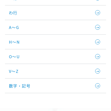
わ行
A～G
H～N
O～U
V～Z
数字・記号