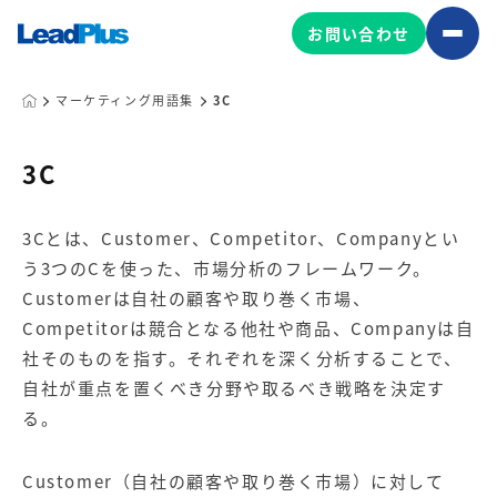
お問い合わせ
マーケティング用語集
3C
広告プロモーション
3C
MA/CRM/SFA導入・運用
3Cとは、Customer、Competitor、Companyとい
Web制作
う3つのCを使った、市場分析のフレームワーク。
マーケティング基盤の製品
マーケティングコンサルティング
Customerは自社の顧客や取り巻く市場、
Leadplus One
MyFolio
Competitorは競合となる他社や商品、Companyは自
コンテンツ制作
社そのものを指す。それぞれを深く分析することで、
サイトアクセス解析ダッシュ
HubSpot導入・運用
マーケティング基盤
自社が重点を置くべき分野や取るべき戦略を決定す
ボード
る。
マーケティングサービスの製品
Customer（自社の顧客や取り巻く市場）に対して