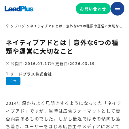
お問い合わせ
ブログ
ネイティブアドとは｜意外な6つの種類や運営に大切なこと
ネイティブアドとは｜意外な6つの種
広告プロモーション
類や運営に大切なこと
MA/CRM/SFA導入・運用
公開日:
2016.07.17
更新日:
2026.03.19
Web制作
マーケティング基盤の製品
リードプラス株式会社
マーケティングコンサルティング
広告
Leadplus One
MyFolio
コンテンツ制作
サイトアクセス解析ダッシュ
HubSpot導入・運用
マーケティング基盤
ボード
2014年頃からよく見聞きするようになってた「ネイテ
ィブアド」ですが、当時は広告フォーマットとして賛
マーケティングサービスの製品
否両論あるものでした。しかし最近ではその傾向も落
ち着き、ユーザーをはじめ広告主やメディアにおいて