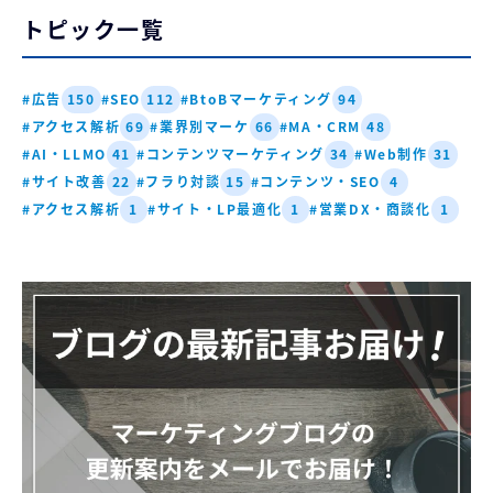
トピック一覧
#広告
#SEO
#BtoBマーケティング
150
112
94
#アクセス解析
#業界別マーケ
#MA・CRM
69
66
48
#AI・LLMO
#コンテンツマーケティング
#Web制作
41
34
31
#サイト改善
#フラり対談
#コンテンツ・SEO
22
15
4
#アクセス解析
#サイト・LP最適化
#営業DX・商談化
1
1
1