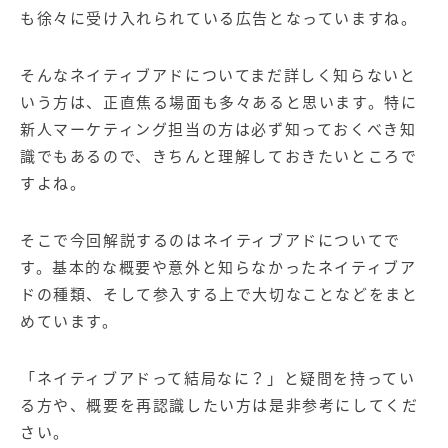
【店舗型ビジネス向け】エリ
【金融機関向け】マーケティ
も徐々に受け入れられている広告となっていますね。
ア
ング
マーケティングサービス
サービス
そんなネイティブアドについてまだ詳しく知らないと
【IT企業向け】マーケティン
SNSアカウント運用代行サー
いう方は、正直焦る場面も多々あると思います。
特に
グ
ビス（LINE）
サービス
新人マーケティング担当の方は必ず知っておくべき知
識でもあるので、きちんと理解しておきたいところで
広告プロモーションの製品
すよね。
【クリニック向け】新規集患
【歯科業界向け】新規集患
そこで今回解説するのはネイティブアドについてで
Web広告サービス
Web広告パッケージ
す。基本的な概要や意外と知らなかったネイティブア
【塾・個別塾業界向け】新規
サイトアクセス増加パッケー
ドの種類、そして参入する上で大切なことなどをまと
集客Web広告パッケージ
ジ
めています。
商圏ねらいうちパッケージ
求人パッケージ
「ネイティブアドって結局なに？」と疑問を持ってい
る方や、概要を再認識したい方は是非参考にしてくだ
Web制作の製品
さい。
WEBプラス