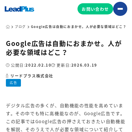
お問い合わせ
ブログ
Google広告は自動におまかせ。人が必要な領域はどこ？
Google広告は自動におまかせ。人が
広告プロモーション
必要な領域はどこ？
MA/CRM/SFA導入・運用
公開日:
2022.02.10
更新日:
2026.03.19
Web制作
マーケティング基盤の製品
リードプラス株式会社
マーケティングコンサルティング
広告
Leadplus One
MyFolio
コンテンツ制作
サイトアクセス解析ダッシュ
HubSpot導入・運用
マーケティング基盤
ボード
デジタル広告の多くが、自動機能の性能を高めていま
す。その中でも特に高機能なのが、Google広告です。
マーケティングサービスの製品
この記事ではGoogle広告の押さえておきたい自動機能
を解説、そのうえで人が必要な領域について紹介して