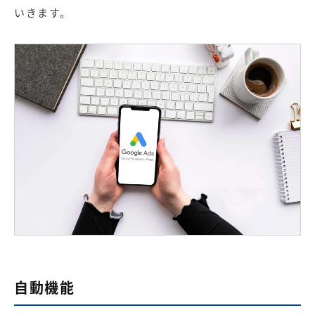
【店舗型ビジネス向け】エリ
【金融機関向け】マーケティ
いきます。
ア
ング
マーケティングサービス
サービス
【IT企業向け】マーケティン
SNSアカウント運用代行サー
グ
ビス（LINE）
サービス
広告プロモーションの製品
【クリニック向け】新規集患
【歯科業界向け】新規集患
Web広告サービス
Web広告パッケージ
【塾・個別塾業界向け】新規
サイトアクセス増加パッケー
集客Web広告パッケージ
ジ
商圏ねらいうちパッケージ
求人パッケージ
自動機能
Web制作の製品
WEBプラス