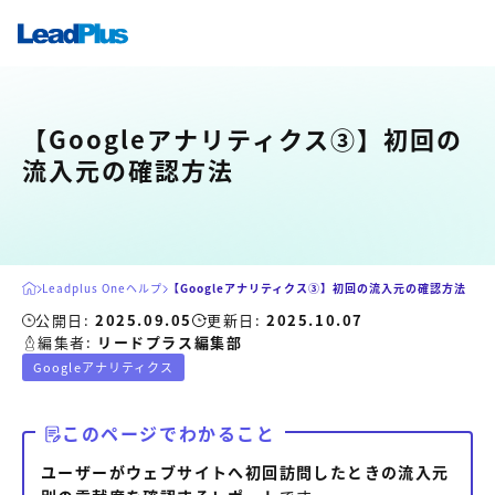
【Googleアナリティクス③】初回の
広告プロモーション
流入元の確認方法
MA/CRM/SFA導入・運用
Web制作
マーケティング基盤の製品
マーケティングコンサルティング
Leadplus Oneヘルプ
【Googleアナリティクス③】初回の流入元の確認方法
Leadplus One
MyFoli
公開日:
2025.09.05
更新日:
2025.10.07
コンテンツ制作
編集者:
リードプラス編集部
サイトアクセス解析ダッシュボード
HubS
Googleアナリティクス
マーケティング基盤
このページでわかること
マーケティングサービスの製品
ユーザーがウェブサイトへ初回訪問したときの流入元
【店舗型ビジネス向け】エリア
【金融