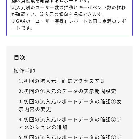
別の貢献度を確認するレポート
です。
マーケティングサービス
サービ
流入元別のユーザー数の推移とキーイベント数の推移
が確認でき、流入元の傾向を把握できます。
【IT企業向け】マーケティング
SNSア
サービス
※GA4の「ユーザー獲得」レポートと同じ定義のレポ
ートです。
広告プロモーションの製品
【クリニック向け】新規集患Web広告サービス
【歯科
目次
【塾・個別塾業界向け】新規集客Web広告パッケージ
サイト
操作手順
商圏ねらいうちパッケージ
求人パ
1.初回の流入元画面にアクセスする
2.初回の流入元のデータの表示期間設定
Web制作の製品
3.初回の流入元レポートデータの確認①表
示内容の変更
WEBプラス
4.初回の流入元レポートデータの確認②デ
ィメンションの追加
5.初回の流入元レポートデータの確認③デ