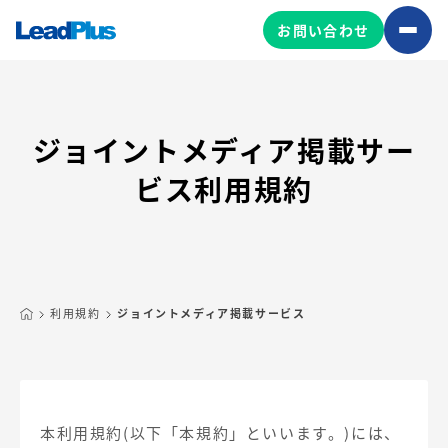
お問い合わせ
ジョイントメディア掲載サー
広告プロモーション
ビス利用規約
MA/CRM/SFA導入・運用
Web制作
マーケティング基盤の製品
マーケティングコンサルティング
Leadplus One
MyFolio
コンテンツ制作
利用規約
ジョイントメディア掲載サービス
サイトアクセス解析ダッシュ
HubSpot導入・運用
マーケティング基盤
ボード
マーケティングサービスの製品
本利用規約(以下「本規約」といいます。)には、