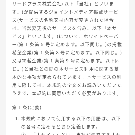
【店舗型ビジネス向け】エリ
【金融機関向け】マーケティ
リードプラス株式会社(以下「当社」といいま
ア
ング
す。)が提供するジョイントメディア掲載サービ
マーケティングサービス
サービス
ス(サービスの名称又は内容が変更された場合
【IT企業向け】マーケティン
SNSアカウント運用代行サー
は、当該変更後のサービスを含み、以下「本サー
グ
ビス（LINE）
ビス」といいます。)について、ホワイトペーパ
サービス
ー(第 1 条第 5 号に定めます。以下同じ。)の掲載
希望企業(第 1 条第 8 号に定めます。以下同じ。)
広告プロモーションの製品
又は掲載企業(第 1 条第 9 号に定めます。以下同
【クリニック向け】新規集患
【歯科業界向け】新規集患
じ。)と当社との間の本サービス利用に関する基
Web広告サービス
Web広告パッケージ
本的な事項が定められています。本サービスの利
用に際しては、本規約の全文をお読みいただいた
【塾・個別塾業界向け】新規
サイトアクセス増加パッケー
集客Web広告パッケージ
ジ
うえで、本規約に同意いただく必要があります。
商圏ねらいうちパッケージ
求人パッケージ
第 1 条(定義)
本規約において使用する以下の用語は、以下
Web制作の製品
の各号に定めるとおり定義します。
WEBプラス
① 「本サイト」とは、当社が運営する本サ