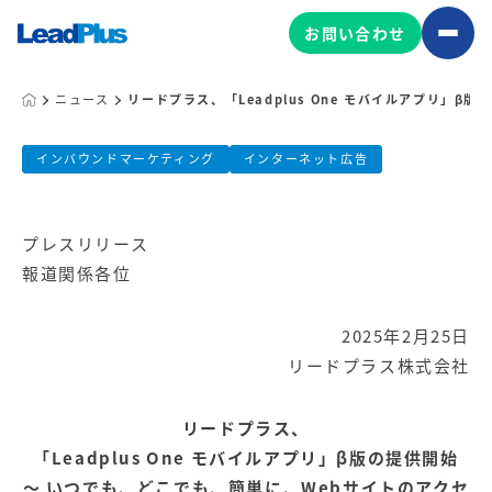
お問い合わせ
ニュース
リードプラス、「Leadplus One モバイルアプリ」
リードプラス、「Leadplus One
広告プロモーション
インバウンドマーケティング
インターネット広告
MA/CRM/SFA導入・運用
公開日:
2025.02.25
プレスリリース
Web制作
リードプラス株式会社
マーケティング基盤の製品
報道関係各位
マーケティングコンサルティング
Leadplus One
MyFolio
コンテンツ制作
2025年2月25日
サイトアクセス解析ダッシュ
HubSpot導入・運用
リードプラス株式会社
マーケティング基盤
ボード
リードプラス、
マーケティングサービスの製品
「Leadplus One モバイルアプリ」β版の提供開始
～ いつでも、どこでも、簡単に、Webサイトのアクセ