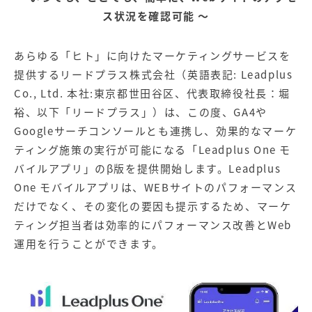
【店舗型ビジネス向け】エリ
【金融機関向け】マーケティ
ア
ス状況を確認可能 ～
ング
マーケティングサービス
サービス
あらゆる「ヒト」に向けたマーケティングサービスを
【IT企業向け】マーケティン
SNSアカウント運用代行サー
グ
ビス（LINE）
提供するリードプラス株式会社（英語表記: Leadplus
サービス
Co., Ltd. 本社:東京都世田谷区、代表取締役社長：堀
裕、以下「リードプラス」）は、この度、GA4や
広告プロモーションの製品
Googleサーチコンソールとも連携し、効果的なマーケ
ティング施策の実行が可能になる「Leadplus One モ
【クリニック向け】新規集患
【歯科業界向け】新規集患
バイルアプリ」のβ版を提供開始します。Leadplus
Web広告サービス
Web広告パッケージ
One モバイルアプリは、WEBサイトのパフォーマンス
【塾・個別塾業界向け】新規
サイトアクセス増加パッケー
だけでなく、その変化の要因も提示するため、マーケ
集客Web広告パッケージ
ジ
ティング担当者は効率的にパフォーマンス改善とWeb
商圏ねらいうちパッケージ
求人パッケージ
運用を行うことができます。
Web制作の製品
WEBプラス