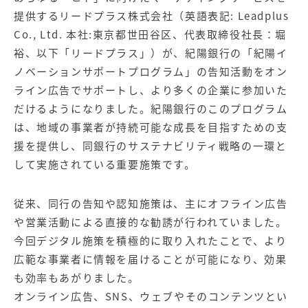
【店舗型ビジネス向け】エリ
【金融機関向け】マーケティ
提供するリードプラス株式会社（英語表記: Leadplus
ア
ング
マーケティングサービス
サービス
Co., Ltd. 本社:東京都世田谷区、代表取締役社長：堀
裕、以下「リードプラス」）が、紀陽銀行の「紀陽イ
【IT企業向け】マーケティン
SNSアカウント運用代行サー
ノベーションサポートプログラム」の告知活動をオン
グ
ビス（LINE）
サービス
ライン広告でサポートし、より多くの企業に参加いた
だけるようになりました。紀陽銀行のこのプログラム
広告プロモーションの製品
は、地域の事業者が持続可能な成長を目指すための支
援を提供し、同銀行のサステナビリティ戦略の一環と
【クリニック向け】新規集患
【歯科業界向け】新規集患
して実施されている重要施策です。
Web広告サービス
Web広告パッケージ
【塾・個別塾業界向け】新規
サイトアクセス増加パッケー
従来、同行の告知や認知施策は、主にオフライン広告
集客Web広告パッケージ
ジ
や営業活動による直接的な勧誘が行われていました。
商圏ねらいうちパッケージ
求人パッケージ
今回デジタル施策を積極的に取り入れたことで、より
広範な事業者に情報を届けることが可能になり、効果
も効率もあがりました。
Web制作の製品
オンライン広告、SNS、ウェブやそのコンテンツとい
WEBプラス