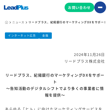
お問い合わせ
ニュース
リードプラス、紀陽銀行のマーケティングDXをサポート
リードプラス、紀陽銀行のマーケティン
広告プロモーション
インターネット広告
金融
MA/CRM/SFA導入・運用
公開日:
2024.11.26
2024年11月26日
Web制作
リードプラス株式会社
マーケティング基盤の製品
リードプラス株式会社
マーケティングコンサルティング
Leadplus One
MyFolio
コンテンツ制作
リードプラス、紀陽銀行のマーケティングDXをサポー
サイトアクセス解析ダッシュ
ト
HubSpot導入・運用
マーケティング基盤
ボード
～告知活動のデジタルシフトでより多くの事業者に情
報を提供～
マーケティングサービスの製品
あらゆる「ヒト」に向けたマーケティングサービスを