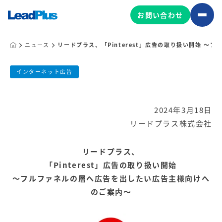
お問い合わせ
ニュース
リードプラス、「Pinterest」広告の取り扱い開始 
リードプラス、「Pinterest」広
広告プロモーション
インターネット広告
MA/CRM/SFA導入・運用
公開日:
2024.03.18
2024年3月18日
Web制作
リードプラス株式会社
マーケティング基盤の製品
リードプラス株式会社
マーケティングコンサルティング
Leadplus One
MyFolio
コンテンツ制作
リードプラス、
サイトアクセス解析ダッシュ
「Pinterest」広告の取り扱い開始
HubSpot導入・運用
マーケティング基盤
ボード
～フルファネルの層へ広告を出したい広告主様向けへ
のご案内～
マーケティングサービスの製品