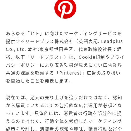
【店舗型ビジネス向け】エリ
【金融機関向け】マーケティ
ア
ング
マーケティングサービス
サービス
【IT企業向け】マーケティン
SNSアカウント運用代行サー
グ
ビス（LINE）
あらゆる「ヒト」に向けたマーケティングサービスを
サービス
提供するリードプラス株式会社（英語表記: Leadplus
Co., Ltd. 本社:東京都世田谷区、代表取締役社長：堀
広告プロモーションの製品
裕、以下「リードプラス」）は、Cookie規制やプライ
バシーポリシーにより広告効果が見えにくい広告業界
【クリニック向け】新規集患
【歯科業界向け】新規集患
Web広告サービス
Web広告パッケージ
共通の課題を軽減する「Pinterest」広告の取り扱い
を開始したことを発表します。
【塾・個別塾業界向け】新規
サイトアクセス増加パッケー
集客Web広告パッケージ
ジ
現在では、足元の売り上げを追うだけではなく、認知
商圏ねらいうちパッケージ
求人パッケージ
から購買にいたるまでの包括的な広告運用が必須とな
っています。具体的には、消費者の行動を部分的に捉
Web制作の製品
えるのではなく、行動全体を考慮したマーケティング
施策を設計し、消費者の認知や興味、購買行動など全
WEBプラス