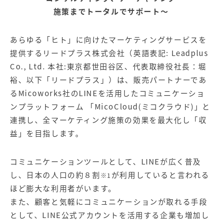
【店舗型ビジネス向け】エリ
【金融機関向け】マーケティ
ア
施策までトータルでサポート～
ング
マーケティングサービス
サービス
あらゆる「ヒト」に向けたマーケティングサービスを
【IT企業向け】マーケティン
SNSアカウント運用代行サー
グ
ビス（LINE）
提供するリードプラス株式会社（英語表記: Leadplus
サービス
Co., Ltd. 本社:東京都世田谷区、代表取締役社長：堀
裕、以下「リードプラス」）は、販売パートナーであ
広告プロモーションの製品
るMicoworks社のLINEを活用したコミュニケーショ
ンプラットフォーム 「MicoCloud(ミコクラウド)」と
【クリニック向け】新規集患
【歯科業界向け】新規集患
連携し、全マーケティング施策の効果を最大化し「収
Web広告サービス
Web広告パッケージ
益」を目指します。
【塾・個別塾業界向け】新規
サイトアクセス増加パッケー
集客Web広告パッケージ
ジ
コミュニケーションツールとして、LINEが広く普及
商圏ねらいうちパッケージ
求人パッケージ
し、日本の人口の約８割
が利用していると言われる
※1
ほど膨大な利用者がいます。
Web制作の製品
また、顧客と気軽にコミュニケーションが取れる手段
として、LINE公式アカウントを活用する企業も増加し
WEBプラス