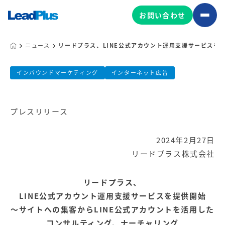
お問い合わせ
ニュース
リードプラス、LINE公式アカウント運用支援サービスを
リードプラス、LINE公式アカウント
広告プロモーション
インバウンドマーケティング
インターネット広告
MA/CRM/SFA導入・運用
公開日:
2024.02.27
プレスリリース
Web制作
リードプラス株式会社
マーケティング基盤の製品
マーケティングコンサルティング
2024年2月27日
Leadplus One
MyFolio
コンテンツ制作
リードプラス株式会社
サイトアクセス解析ダッシュ
HubSpot導入・運用
マーケティング基盤
ボード
リードプラス、
LINE公式アカウント運用支援サービスを提供開始
マーケティングサービスの製品
～サイトへの集客からLINE公式アカウントを活用した
コンサルティング、ナーチャリング