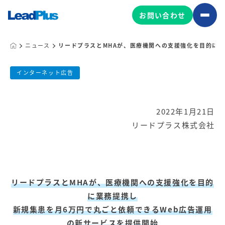
お問い合わせ
ニュース
リードプラスとMHAが、医療機関への支援強化を目的に業
リードプラスとMHAが、医療機関への
広告プロモーション
インターネット広告
MA/CRM/SFA導入・運用
公開日:
2022.01.21
更新日:
2023.05.17
2022年1月21日
Web制作
リードプラス株式会社
マーケティング基盤の製品
リードプラス株式会社
マーケティングコンサルティング
Leadplus One
MyFolio
コンテンツ制作
サイトアクセス解析ダッシュ
HubSpot導入・運用
マーケティング基盤
ボード
リードプラスとMHAが、医療機関への支援強化を目的
に業務提携し
マーケティングサービスの製品
新規集患を月6万円で丸ごと依頼できるWeb広告運用
の新サービスを提供開始