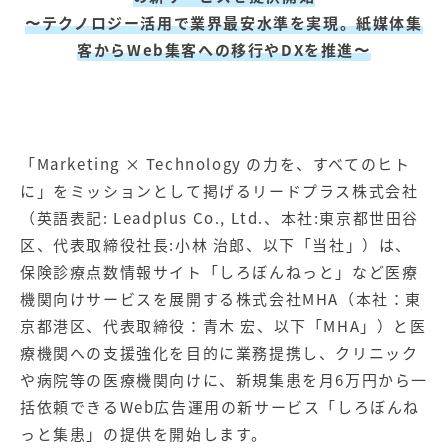
【店舗型ビジネス向け】エリ
【金融機関向け】マーケティ
〜テクノロジー活用で業界最安水準を実現。紙媒体集
ア
ング
マーケティングサービス
サービス
客からWeb集客への移行やDXを推進〜
【IT企業向け】マーケティン
SNSアカウント運用代行サー
グ
ビス（LINE）
サービス
「Marketing × Technology の力を、すべてのヒト
広告プロモーションの製品
に」をミッションとして掲げるリードプラス株式会社
（英語表記: Leadplus Co., Ltd.、本社:東京都世田谷
【クリニック向け】新規集患
【歯科業界向け】新規集患
Web広告サービス
Web広告パッケージ
区、代表取締役社長:小林 治郎、以下「当社」）は、
保険診療点数情報サイト「しろぼんねっと」など医療
【塾・個別塾業界向け】新規
サイトアクセス増加パッケー
機関向けサービスを展開する株式会社MHA（本社：東
集客Web広告パッケージ
ジ
京都港区、代表取締役：青木 宏、以下「MHA」）と医
商圏ねらいうちパッケージ
求人パッケージ
療機関への支援強化を目的に業務提携し、クリニック
や病院等の医療機関向けに、新規集患を月6万円から一
Web制作の製品
括依頼できるWeb広告運用の新サービス「しろぼんね
っと集患」の提供を開始します。
WEBプラス