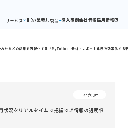
目的/業種別
導入事例
会社情報
採用情報
サービス
製品
合わせなどの成果を可視化する『MyFolio』 分析・レポート業務を効率化す
から電話問い合わせなどの成
05.17
用状況をリアルタイムで把握でき情報の透明性