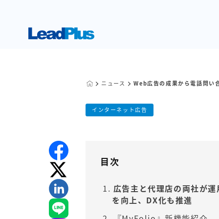
ニュース
Web広告の成果から電話問い
Web広告の成果
公開日:
2021.06.03
更新日:
2023.
インターネット広告
リードプラス株式会社
目次
広告主と代理店の両社が運
を向上、DX化も推進
『MyFolio』新機能紹介