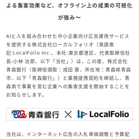
【店舗型ビジネス向け】エリ
【金融機関向け】マーケティ
よる集客効果など、オフライン上の成果の可視化
ア
ング
マーケティングサービス
サービス
が強み〜
【IT企業向け】マーケティン
SNSアカウント運用代行サー
グ
ビス（LINE）
AIと人を組み合わせた中小企業向け広告運用サービス
サービス
を提供する株式会社ローカルフォリオ（英語表
記:LocalFolio Inc.、本社:東京都港区、代表取締役社
広告プロモーションの製品
長:小林 治郎、以下「当社」）は、この度、株式会社
【クリニック向け】新規集患
【歯科業界向け】新規集患
青森銀行（取締役頭取：成田 晋、所在地：青森県青森
Web広告サービス
Web広告パッケージ
市、以下「青森銀行」）と業務提携契約を締結し、青
森県で事業を営む企業への集客支援を開始することを
【塾・個別塾業界向け】新規
サイトアクセス増加パッケー
集客Web広告パッケージ
ジ
お知らせします。
商圏ねらいうちパッケージ
求人パッケージ
Web制作の製品
当社は、インターネット広告の入札単価調整と予算配
WEBプラス