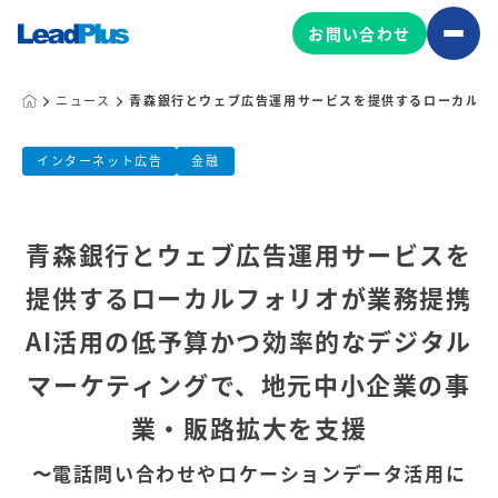
お問い合わせ
ニュース
青森銀行とウェブ広告運用サービスを提供するローカルフ
青森銀行とウェブ広告運用サービスを提
広告プロモーション
インターネット広告
金融
MA/CRM/SFA導入・運用
公開日:
2020.10.06
更新日:
2025.07.24
Web制作
青森銀行とウェブ広告運用サービスを
リードプラス株式会社
マーケティング基盤の製品
提供するローカルフォリオが業務提携
マーケティングコンサルティング
Leadplus One
MyFolio
AI活用の低予算かつ効率的なデジタル
コンテンツ制作
サイトアクセス解析ダッシュ
HubSpot導入・運用
マーケティングで、地元中小企業の事
マーケティング基盤
ボード
業・販路拡大を支援
マーケティングサービスの製品
〜電話問い合わせやロケーションデータ活用に