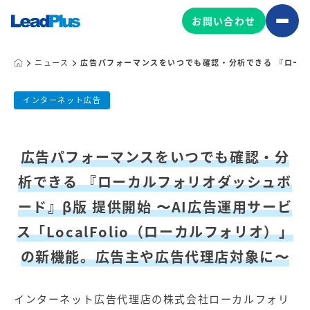
お問い合わせ
ニュース
広告パフォーマンスをいつでも確認・分析できる 『ローカ
広告パフォーマンスをいつでも確認・分
広告プロモーション
インターネット広告
MA/CRM/SFA導入・運用
公開日:
2020.01.26
更新日:
2023.05.17
Web制作
リードプラス株式会社
広告パフォーマンスをいつでも確認・分
マーケティング基盤の製品
析できる 『ローカルフォリオダッシュボ
マーケティングコンサルティング
Leadplus One
MyFolio
ード』β版 提供開始 〜AI広告運用サービ
コンテンツ制作
ス「LocalFolio（ローカルフォリオ）」
サイトアクセス解析ダッシュ
HubSpot導入・運用
マーケティング基盤
ボード
の新機能。広告主や広告代理店対象に〜
マーケティングサービスの製品
インターネット広告代理店の株式会社ローカルフォリ