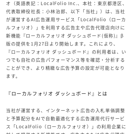
【店舗型ビジネス向け】エリ
【金融機関向け】マーケティ
オ（英語表記：LocalFolio Inc.、本社：東京都港区、
ア
ング
代表取締役社長：小林治郎、以下「当社」）は、当社
マーケティングサービス
サービス
が運営するAI広告運用サービス「LocalFolio（ローカ
【IT企業向け】マーケティン
SNSアカウント運用代行サー
ルフォリオ）」を利用する広告主や広告代理店向けに
グ
ビス（LINE）
新機能『ローカルフォリオ ダッシュボード(仮称)』β
サービス
版の提供を1月27日より開始します。これにより、
『ローカルフォリオ ダッシュボード』の利用者は、い
広告プロモーションの製品
つでも自社の広告パフォーマンス等を確認・分析する
【クリニック向け】新規集患
【歯科業界向け】新規集患
ことができ、より精緻な広告予算の設定が可能となり
Web広告サービス
Web広告パッケージ
ます。
【塾・個別塾業界向け】新規
サイトアクセス増加パッケー
集客Web広告パッケージ
ジ
『ローカルフォリオ ダッシュボード』とは
商圏ねらいうちパッケージ
求人パッケージ
当社が運営する、インターネット広告の入札単価調整
と予算配分をAIで自動最適化する広告運用代行サービ
Web制作の製品
ス「LocalFolio（ローカルフォリオ）」の利用企業に
WEBプラス