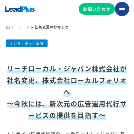
お問い合わせ
ニュース
社名変更のお知らせ
社名変更のお知らせ
広告プロモーション
インターネット広告
MA/CRM/SFA導入・運用
公開日:
2019.08.12
更新日:
2023.05.17
Web制作
リーチローカル・ジャパン株式会社が
リードプラス株式会社
マーケティング基盤の製品
社名変更、株式会社ローカルフォリオ
マーケティングコンサルティング
Leadplus One
MyFolio
へ
コンテンツ制作
サイトアクセス解析ダッシュ
HubSpot導入・運用
〜今秋には、新次元の広告運用代行サ
マーケティング基盤
ボード
ービスの提供を目指す〜
マーケティングサービスの製品
オンライン広告代理店のリーチローカル・ジャパン株