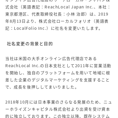
【店舗型ビジネス向け】エリ
【金融機関向け】マーケティ
ア
ング
式会社（英語表記：ReachLocal Japan Inc.、本社：
マーケティングサービス
サービス
東京都港区、代表取締役社長：小林 治郎）は、2019
年8月13日より、株式会社ローカルフォリオ（英語表
【IT企業向け】マーケティン
SNSアカウント運用代行サー
グ
ビス（LINE）
記：LocalFolio Inc.）に社名を変更いたします。
サービス
社名変更の背景と目的
広告プロモーションの製品
当社は米国の大手オンライン広告代理店である
【クリニック向け】新規集患
【歯科業界向け】新規集患
Web広告サービス
Web広告パッケージ
ReachLocal Inc.の日本支社として2011年に営業活動
を開始し、独自のプラットフォームを用いて地域に根
【塾・個別塾業界向け】新規
サイトアクセス増加パッケー
差した企業のデジタルマーケティングを支援すること
集客Web広告パッケージ
ジ
で、成長を後押ししてまいりました。
商圏ねらいうちパッケージ
求人パッケージ
2018年10月には日本事業のさらなる発展のため、ニュ
Web制作の製品
ーホライズンキャピタル株式会社より出資を受け資本
的に独立しております。この独立以降、既存システム
WEBプラス