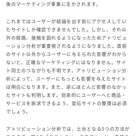
【店舗型ビジネス向け】エリ
【金融機関向け】マーケティ
後のマーケティング事業に生かされます。
ア
ング
マーケティングサービス
サービス
これまではユーザーが結論を出す前にアクセスしてい
【IT企業向け】マーケティン
SNSアカウント運用代行サー
たサイトしか確認できませんでした。しかし、それ以
グ
ビス（LINE）
サービス
外の経路、接触を図れるようになったためアトリビュ
ーション分析が重要視されるようになりました。直前
のサイト以外からユーザーに与えられた影響がわから
広告プロモーションの製品
ないと、正確なマーケティングにはなりません。サイ
【クリニック向け】新規集患
【歯科業界向け】新規集患
ト同士のつながりも不明です。アトリビューション分
Web広告サービス
Web広告パッケージ
析によって、ユーザーにもっとも影響を与えたサイト
【塾・個別塾業界向け】新規
サイトアクセス増加パッケー
は明白になります。また、逆にほとんど影響のなかっ
集客Web広告パッケージ
ジ
たサイトも判明します。効率的にユーザーへと商品・
サービスを訴求できるよう、宣伝サイトの整理は必須
商圏ねらいうちパッケージ
求人パッケージ
でしょう。
Web制作の製品
アトリビューション分析では、土台となる5つの方法が
WEBプラス