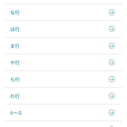
な行
は行
ま行
や行
ら行
わ行
A～G