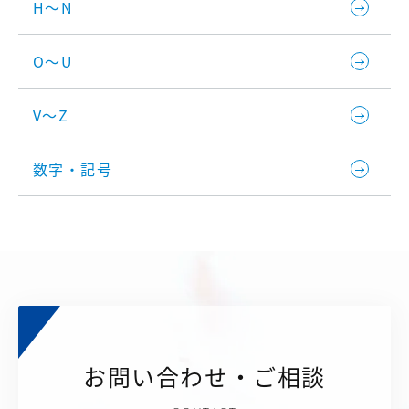
H～N
O～U
V～Z
数字・記号
お問い合わせ・ご相談