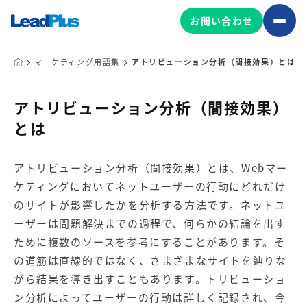
お問い合わせ
マーケティング用語集
アトリビューション分析（間接効果）とは
広告プロモーション
アトリビューション分析（間接効果）
とは
MA/CRM/SFA導入・運用
Web制作
アトリビューション分析（間接効果）とは、Webマー
マーケティング基盤の製品
マーケティングコンサルティング
ケティングにおいてネットユーザーの行動にどれだけ
Leadplus One
MyFolio
のサイトが影響したかを分析する方法です。ネットユ
コンテンツ制作
ーザーは問題解決までの過程で、何らかの結論を出す
サイトアクセス解析ダッシュ
HubSpot導入・運用
マーケティング基盤
ボード
ために複数のソースを参考にすることがあります。そ
の道筋は直線的ではなく、さまざまなサイトを辿りな
がら結果を導き出すこともあります。トリビューショ
マーケティングサービスの製品
ン分析によってユーザーの行動は詳しく記録され、今