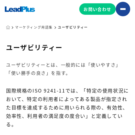
お問い合わせ
マーケティング用語集
ユーザビリティー
広告プロモーション
ユーザビリティー
MA/CRM/SFA導入・運用
ユーザビリティーとは、一般的には「使いやすさ」
Web制作
「使い勝手の良さ」を指す。
マーケティング基盤の製品
マーケティングコンサルティング
Leadplus One
MyFolio
国際規格のISO 9241-11では、「特定の使用状況に
コンテンツ制作
おいて、特定の利用者によってある製品が指定され
サイトアクセス解析ダッシュ
HubSpot導入・運用
マーケティング基盤
ボード
た目標を達成するために用いられる際の、有効性、
効率性、利用者の満足度の度合い」と定義してい
マーケティングサービスの製品
る。