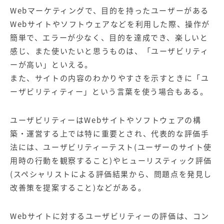
【店舗型ビジネス向け】エリ
【金融機関向け】マーケティ
Webマーケティングで、目的を持ったユーザーがある
ア
ング
マーケティングサービス
サービス
Webサイトやソフトウェアなどを利用した際、操作が
簡単で、エラーが少なく、目的を達成でき、楽しいと
【IT企業向け】マーケティン
SNSアカウント運用代行サー
感じ、また使いたいと思うものは、「ユーザビリティ
グ
ビス（LINE）
サービス
ーが高い」といえる。
また、サイトの内容のわかりやすさを示すときに「ユ
広告プロモーションの製品
ーザビリティティー」という言葉を使う場合もある。
【クリニック向け】新規集患
【歯科業界向け】新規集患
ユーザビリティーはWebサイトやソフトウェアの構
Web広告サービス
Web広告パッケージ
築・運営する上では特に重要とされ、代表的な評価手
【塾・個別塾業界向け】新規
サイトアクセス増加パッケー
法には、ユーザビリティーテスト(ユーザーのサイト使
集客Web広告パッケージ
ジ
用時の行動を観察すること)やヒューリスティック評価
商圏ねらいうちパッケージ
求人パッケージ
(スペシャリストによる評価結果から、問題点を発見し
改善策を提案すること)などがある。
Web制作の製品
Webサイトに対するユーザビリティーの評価は、コン
WEBプラス