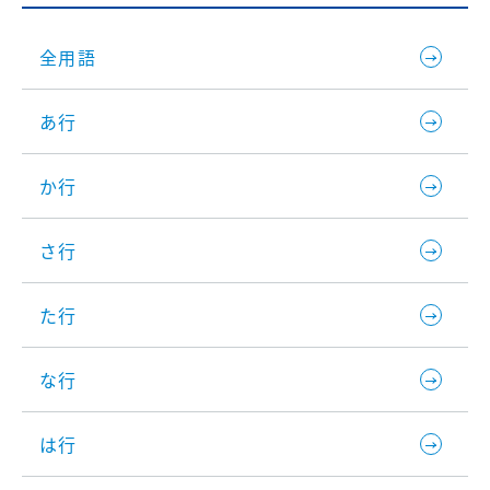
全用語
あ行
か行
さ行
た行
な行
は行