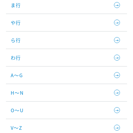
ま行
や行
ら行
わ行
A～G
H～N
O～U
V～Z