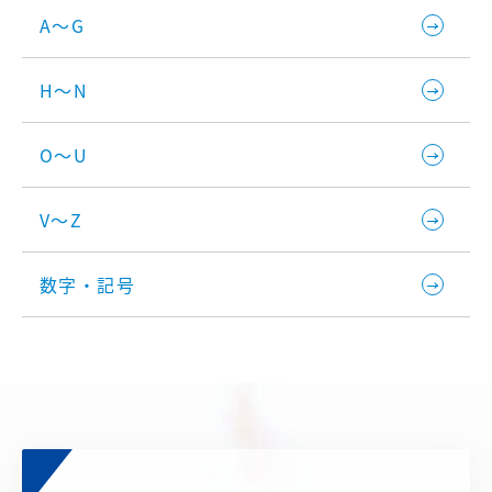
A～G
H～N
O～U
V～Z
数字・記号