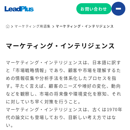
お問い合わせ
マーケティング用語集
マーケティング・インテリジェンス
広告プロモーション
マーケティング・インテリジェンス
MA/CRM/SFA導入・運用
マーケティング・インテリジェンスは、日本語に訳す
Web制作
と「市場戦略情報」であり、顧客や市場を理解するた
マーケティング基盤の製品
マーケティングコンサルティング
めの情報収集や分析手法を体系化したプロセスを指
Leadplus One
MyFolio
す。平たく言えば、顧客のニーズや嗜好の変化、動向
コンテンツ制作
などを観察し、市場の将来像や環境変化を察知、それ
サイトアクセス解析ダッシュ
HubSpot導入・運用
マーケティング基盤
に対していち早く対策を行うこと。
ボード
マーケティング・インテリジェンスは、古くは1970年
代の論文にも登場しており、目新しい考え方ではな
マーケティングサービスの製品
い。