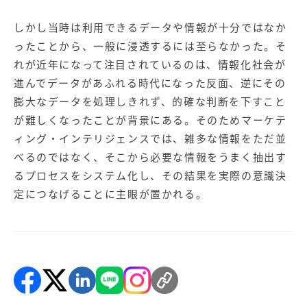
【店舗型ビジネス向け】エリ
【金融機関向け】マーケティ
ア
ング
しかし当時は利用できるデータや情報が十分ではなか
マーケティングサービス
サービス
ったことから、一般に浸透するには至らなかった。そ
【IT企業向け】マーケティン
SNSアカウント運用代行サー
れが近年になって注目されているのは、情報化社会が
グ
ビス（LINE）
進んでデータがあふれる時代になった反面、逆にその
サービス
膨大なデータを処理しきれず、的確な判断を下すこと
が難しくなったことが背景にある。そのためマーケテ
広告プロモーションの製品
ィング・インテリジェンスでは、雑多な情報をただ並
【クリニック向け】新規集患
【歯科業界向け】新規集患
べるのではなく、そこから必要な情報をうまく抽出す
Web広告サービス
Web広告パッケージ
るプロセスをシステム化し、その結果を実際の意識決
定につなげることに主眼が置かれる。
【塾・個別塾業界向け】新規
サイトアクセス増加パッケー
集客Web広告パッケージ
ジ
商圏ねらいうちパッケージ
求人パッケージ
Web制作の製品
WEBプラス