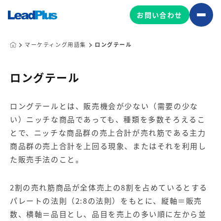
お問い合わせ
マーケティング用語集
ロングテール
広告プロモーション
ロングテール
MA/CRM/SFA導入・運用
ロングテールとは、販売機会が少ない（需要の少な
Web制作
い）ニッチな商品であっても、種類を多数そろえるこ
マーケティング基盤の製品
マーケティングコンサルティング
とで、ニッチな商品群の売上合計が売れ筋である主力
Leadplus One
MyFolio
商品群の売上合計を上回る現象、またはそれを利用し
コンテンツ制作
た販売手法のこと。
サイトアクセス解析ダッシュ
HubSpot導入・運用
マーケティング基盤
ボード
2割の売れ筋商品が全体売上の8割を占めているとする
パレートの法則（2:8の法則）をもとに、縦軸＝販売
マーケティングサービスの製品
数、横軸＝品目とし、品目を売上の多い順に左から並