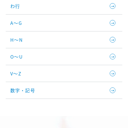
わ行
A～G
H～N
O～U
V～Z
数字・記号