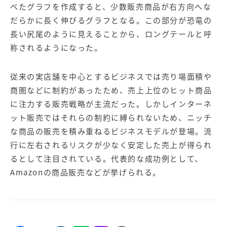
【店舗型ビジネス向け】エリ
【金融機関向け】マーケティ
べたグラフを作成すると、少数販売商品が右方向へな
ア
ング
だらかに長く伸びるグラフとなる。この部分が恐竜の
マーケティングサービス
サービス
長い尻尾のように見えることから、ロングテールと呼
【IT企業向け】マーケティン
SNSアカウント運用代行サー
称されるようになった。
グ
ビス（LINE）
サービス
従来の実店舗を中心とするビジネスでは売り場面積や
商圏などに制約があったため、売上上位のヒット商品
広告プロモーションの製品
に注力する販売戦略が主流だった。しかしインターネ
【クリニック向け】新規集患
【歯科業界向け】新規集患
ット販売ではそれらの制約に縛られないため、ニッチ
Web広告サービス
Web広告パッケージ
な商品の販売を積み重ねるビジネスモデルが登場。流
【塾・個別塾業界向け】新規
サイトアクセス増加パッケー
行に左右されるリスクが少なく安定した売上が得られ
集客Web広告パッケージ
ジ
るとして注目されている。代表的な成功例として、
Amazonの商品販売などが挙げられる。
商圏ねらいうちパッケージ
求人パッケージ
Web制作の製品
WEBプラス