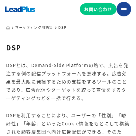
お問い合わせ
マーケティング用語集
DSP
広告プロモーション
DSP
MA/CRM/SFA導入・運用
DSPとは、Demand-Side Platformの略で、広告を発
Web制作
注する側の配信プラットフォームを意味する。広告効
マーケティング基盤の製品
マーケティングコンサルティング
果を最大限に発揮するための支援をするツールのこと
Leadplus One
MyFolio
であり、広告配信やターゲットを絞って宣伝をするタ
コンテンツ制作
ーゲティングなどを一括で行える。
サイトアクセス解析ダッシュ
HubSpot導入・運用
マーケティング基盤
ボード
DSPを利用することにより、ユーザーの「性別」「嗜
好性」「年齢」といったCookie情報をもとにして構築
マーケティングサービスの製品
された顧客層集団へ向け広告配信ができる。そのた