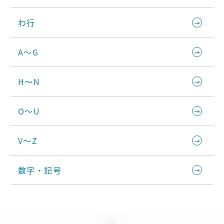
わ行
A～G
H～N
O～U
V～Z
数字・記号