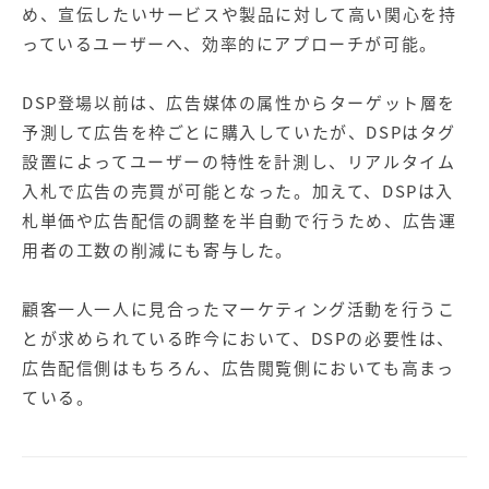
【店舗型ビジネス向け】エリ
【金融機関向け】マーケティ
め、宣伝したいサービスや製品に対して高い関心を持
ア
ング
っているユーザーへ、効率的にアプローチが可能。
マーケティングサービス
サービス
【IT企業向け】マーケティン
SNSアカウント運用代行サー
DSP登場以前は、広告媒体の属性からターゲット層を
グ
ビス（LINE）
予測して広告を枠ごとに購入していたが、DSPはタグ
サービス
設置によってユーザーの特性を計測し、リアルタイム
入札で広告の売買が可能となった。加えて、DSPは入
広告プロモーションの製品
札単価や広告配信の調整を半自動で行うため、広告運
【クリニック向け】新規集患
【歯科業界向け】新規集患
用者の工数の削減にも寄与した。
Web広告サービス
Web広告パッケージ
顧客一人一人に見合ったマーケティング活動を行うこ
【塾・個別塾業界向け】新規
サイトアクセス増加パッケー
集客Web広告パッケージ
ジ
とが求められている昨今において、DSPの必要性は、
広告配信側はもちろん、広告閲覧側においても高まっ
商圏ねらいうちパッケージ
求人パッケージ
ている。
Web制作の製品
WEBプラス