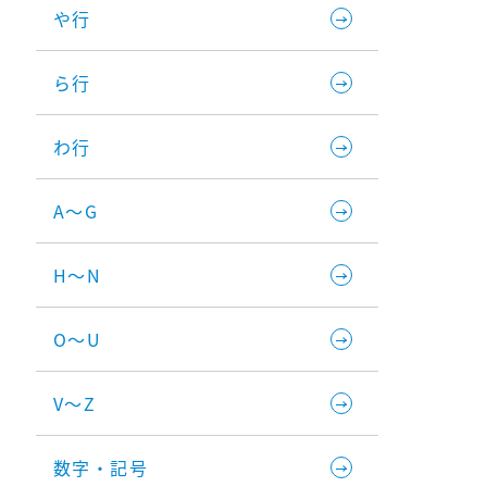
や行
ら行
わ行
A～G
H～N
O～U
V～Z
数字・記号