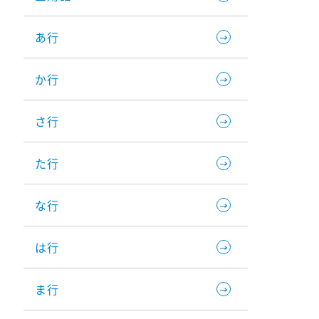
あ行
か行
さ行
た行
な行
は行
ま行