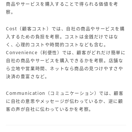
【店舗型ビジネス向け】エリ
【金融機関向け】マーケティ
商品やサービスを購入することで得られる価値を考
ア
ング
察。
マーケティングサービス
サービス
【IT企業向け】マーケティン
SNSアカウント運用代行サー
Cost（顧客コスト）では、自社の商品やサービスを購
グ
ビス（LINE）
サービス
入するための負担を考察。コストは金銭だけではな
く、心理的コストや時間的コストなども含む。
Convenience（利便性）では、顧客がどれだけ簡単に
広告プロモーションの製品
自社の商品やサービスを購入できるかを考察。店舗な
【クリニック向け】新規集患
【歯科業界向け】新規集患
ら立地や営業時間、ネットなら商品の見つけやすさや
Web広告サービス
Web広告パッケージ
決済の豊富さなど。
【塾・個別塾業界向け】新規
サイトアクセス増加パッケー
集客Web広告パッケージ
ジ
Communication（コミュニケーション）では、顧客
に自社の意思やメッセージが伝わっているか、逆に顧
商圏ねらいうちパッケージ
求人パッケージ
客の声が自社に伝わっているかを考察。
Web制作の製品
WEBプラス