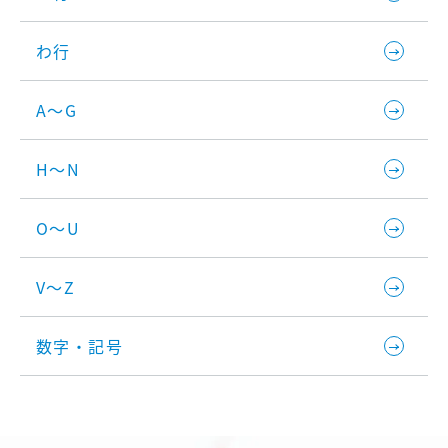
わ行
A～G
H～N
O～U
V～Z
数字・記号