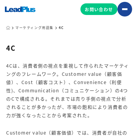
お問い合わせ
マーケティング用語集
4C
広告プロモーション
4C
MA/CRM/SFA導入・運用
4Cは、消費者側の視点を重視して作られたマーケティ
Web制作
ングのフレームワーク。Customer value（顧客価
マーケティング基盤の製品
マーケティングコンサルティング
値）、Cost（顧客コスト）、Convenience（利便
Leadplus One
MyFolio
性)、Communication（コミュニケーション）の4つ
コンテンツ制作
のCで構成される。それまでは売り手側の視点で分析
サイトアクセス解析ダッシュ
HubSpot導入・運用
マーケティング基盤
されることが多かったが、市場の飽和により消費者の
ボード
力が強くなったことから考案された。
マーケティングサービスの製品
Customer value（顧客価値）では、消費者が自社の