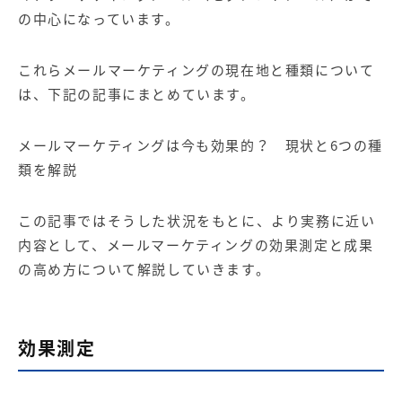
【店舗型ビジネス向け】エリ
【金融機関向け】マーケティ
の中心になっています。
ア
ング
マーケティングサービス
サービス
これらメールマーケティングの現在地と種類について
【IT企業向け】マーケティン
SNSアカウント運用代行サー
グ
ビス（LINE）
は、下記の記事にまとめています。
サービス
メールマーケティングは今も効果的？ 現状と6つの種
広告プロモーションの製品
類を解説
【クリニック向け】新規集患
【歯科業界向け】新規集患
Web広告サービス
Web広告パッケージ
この記事ではそうした状況をもとに、より実務に近い
内容として、メールマーケティングの効果測定と成果
【塾・個別塾業界向け】新規
サイトアクセス増加パッケー
の高め方について解説していきます。
集客Web広告パッケージ
ジ
商圏ねらいうちパッケージ
求人パッケージ
効果測定
Web制作の製品
WEBプラス