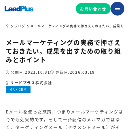
お問い合わせ
ブログ
メールマーケティングの実務で押さえておきたい。成果を出
メールマーケティングの実務で押さえ
広告プロモーション
ておきたい。成果を出すための取り組
MA/CRM/SFA導入・運用
みとポイント
Web制作
マーケティング基盤の製品
公開日:
2021.10.31
更新日:
2026.03.19
マーケティングコンサルティング
リードプラス株式会社
Leadplus One
MyFolio
コンテンツ制作
MA・CRM
サイトアクセス解析ダッシュ
HubSpot導入・運用
マーケティング基盤
ボード
Eメールを使った施策、つまりメールマーケティングは
マーケティングサービスの製品
今でも効果的です。そして一斉配信のメルマガではな
く、ターゲティングメール（セグメントメール）がそ