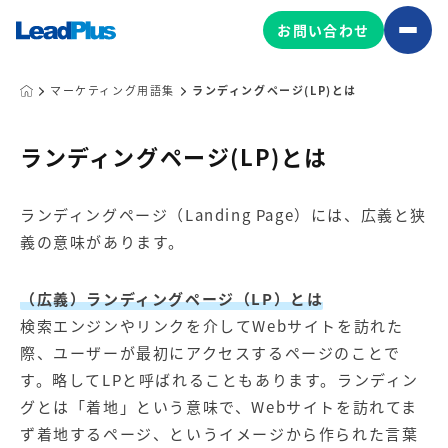
お問い合わせ
マーケティング用語集
ランディングページ(LP)とは
広告プロモーション
ランディングページ(LP)とは
MA/CRM/SFA導入・運用
ランディングページ（Landing Page）には、広義と狭
Web制作
義の意味があります。
マーケティング基盤の製品
マーケティングコンサルティング
Leadplus One
MyFolio
（広義）ランディングページ（LP）とは
コンテンツ制作
検索エンジンやリンクを介してWebサイトを訪れた
サイトアクセス解析ダッシュ
HubSpot導入・運用
マーケティング基盤
ボード
際、ユーザーが最初にアクセスするページのことで
す。略してLPと呼ばれることもあります。ランディン
グとは「着地」という意味で、Webサイトを訪れてま
マーケティングサービスの製品
ず着地するページ、というイメージから作られた言葉