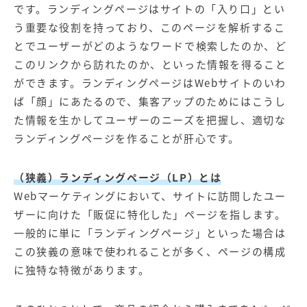
【店舗型ビジネス向け】エリ
【金融機関向け】マーケティ
です。ランディングページはサイトの「入り口」とい
ア
ング
う重要な役割を持っており、このページを解析するこ
マーケティングサービス
サービス
とでユーザーがどのようなワードで検索したのか、ど
【IT企業向け】マーケティン
SNSアカウント運用代行サー
このリンクから訪れたのか、といった情報を得ること
グ
ビス（LINE）
ができます。ランディングページはWebサイトのいわ
サービス
ば「顔」にあたるので、集客アップのためにはこうし
た情報を生かしてユーザーのニーズを把握し、適切な
広告プロモーションの製品
ランディングページを作ることが肝心です。
【クリニック向け】新規集患
【歯科業界向け】新規集患
Web広告サービス
Web広告パッケージ
（狭義）ランディングページ（LP）とは
【塾・個別塾業界向け】新規
サイトアクセス増加パッケー
Webマーケティングにおいて、サイトに訪問したユー
集客Web広告パッケージ
ジ
ザーに向けた「販促に特化した」ページを指します。
一般的に単に「ランディングページ」といった場合は
商圏ねらいうちパッケージ
求人パッケージ
この狭義の意味で使われることが多く、ページの構成
に独特な特徴があります。
Web制作の製品
WEBプラス