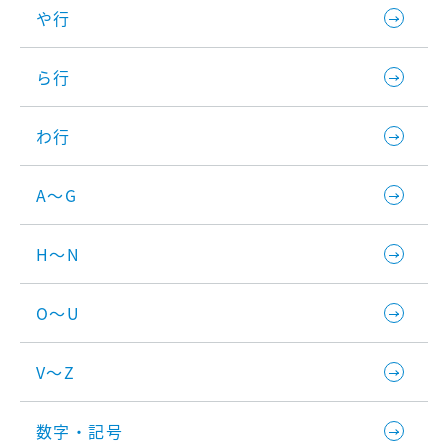
や行
ら行
わ行
A～G
H～N
O～U
V～Z
数字・記号