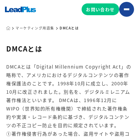
お問い合わせ
マーケティング用語集
DMCAとは
広告プロモーション
DMCAとは
MA/CRM/SFA導入・運用
DMCAとは「Digital Millennium Copyright Act」の
Web制作
略称で、アメリカにおけるデジタルコンテンツの著作
マーケティング基盤の製品
マーケティングコンサルティング
権保護法のことです。1998年10月に成立し、2000年
Leadplus One
MyFolio
10月に改正されました。別名を、デジタルミレニアム
コンテンツ制作
著作権法といいます。 DMCAは、1996年12月に
サイトアクセス解析ダッシュ
HubSpot導入・運用
マーケティング基盤
WIPO（世界知的所有権機関）で締結された著作権条
ボード
約や実演・レコード条約に基づき、デジタルコンテン
ツの不正コピー防止を目的に規定されています。
マーケティングサービスの製品
①著作権侵害行為があった場合、盗用サイトや盗用コ