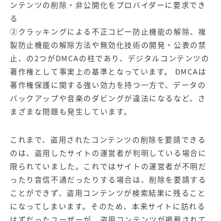
【店舗型ビジネス向け】エリ
【金融機関向け】マーケティ
ンテンツの削除・非公開化をプロバイダーに要求でき
ア
ング
る
マーケティングサービス
サービス
②クラッキングによる不正コピー防止機能の解除、複
【IT企業向け】マーケティン
SNSアカウント運用代行サー
製防止機能の解除方法や無効化技術の開発・公表の禁
グ
ビス（LINE）
止、の2つがDMCAの柱であり、デジタルコンテンツの
サービス
著作権として事実上の基準となっています。 DMCAは
著作権保護に関する強い効力を持つ一方で、データの
広告プロモーションの製品
バックアップや音楽のダビングが違法になるなど、さ
【クリニック向け】新規集患
【歯科業界向け】新規集患
まざまな問題も発生しています。
Web広告サービス
Web広告パッケージ
これまで、盗用されたコンテンツの削除を要請できる
【塾・個別塾業界向け】新規
サイトアクセス増加パッケー
集客Web広告パッケージ
ジ
のは、盗用したサイトの運営者が判明している場合に
限られていました。これではサイトの運営者が不明だ
商圏ねらいうちパッケージ
求人パッケージ
ったり音信不通だったりする場合は、削除を要請する
ことができず、盗用コンテンツが検索結果に残ること
Web制作の製品
になってしまいます。そのため、本来サイトに訪れる
はずだったユーザーが、盗用コンテンツが掲載されて
WEBプラス