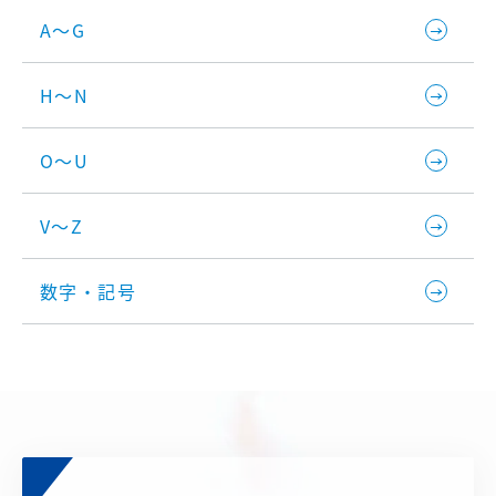
A～G
H～N
O～U
V～Z
数字・記号