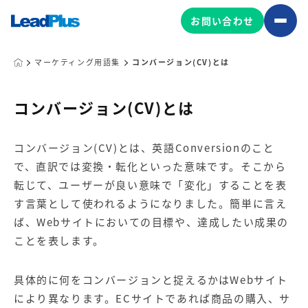
お問い合わせ
マーケティング用語集
コンバージョン(CV)とは
広告プロモーション
コンバージョン(CV)とは
MA/CRM/SFA導入・運用
コンバージョン(CV)とは、英語Conversionのこと
Web制作
で、直訳では変換・転化といった意味です。そこから
マーケティング基盤の製品
マーケティングコンサルティング
転じて、ユーザーが良い意味で「変化」することを表
Leadplus One
MyFolio
す言葉として使われるようになりました。簡単に言え
コンテンツ制作
ば、Webサイトにおいての目標や、達成したい成果の
サイトアクセス解析ダッシュ
HubSpot導入・運用
マーケティング基盤
ことを表します。
ボード
具体的に何をコンバージョンと捉えるかはWebサイト
マーケティングサービスの製品
により異なります。ECサイトであれば商品の購入、サ