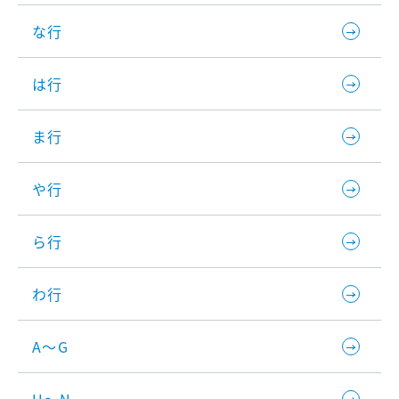
な行
は行
ま行
や行
ら行
わ行
A～G