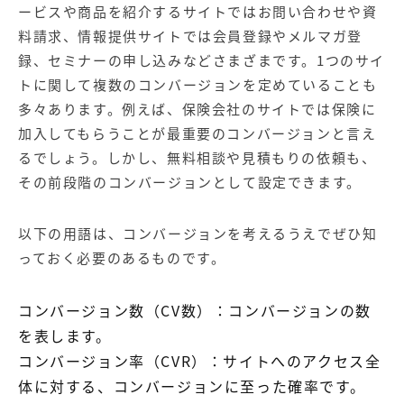
【店舗型ビジネス向け】エリ
【金融機関向け】マーケティ
ービスや商品を紹介するサイトではお問い合わせや資
ア
ング
料請求、情報提供サイトでは会員登録やメルマガ登
マーケティングサービス
サービス
録、セミナーの申し込みなどさまざまです。1つのサイ
【IT企業向け】マーケティン
SNSアカウント運用代行サー
トに関して複数のコンバージョンを定めていることも
グ
ビス（LINE）
多々あります。例えば、保険会社のサイトでは保険に
サービス
加入してもらうことが最重要のコンバージョンと言え
るでしょう。しかし、無料相談や見積もりの依頼も、
広告プロモーションの製品
その前段階のコンバージョンとして設定できます。
【クリニック向け】新規集患
【歯科業界向け】新規集患
Web広告サービス
Web広告パッケージ
以下の用語は、コンバージョンを考えるうえでぜひ知
【塾・個別塾業界向け】新規
サイトアクセス増加パッケー
っておく必要のあるものです。
集客Web広告パッケージ
ジ
コンバージョン数（CV数）：コンバージョンの数
商圏ねらいうちパッケージ
求人パッケージ
を表します。
コンバージョン率（CVR）：サイトへのアクセス全
Web制作の製品
体に対する、コンバージョンに至った確率です。
WEBプラス