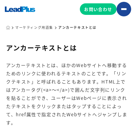
お問い合わせ
マーケティング用語集
アンカーテキストとは
広告プロモーション
アンカーテキストとは
MA/CRM/SFA導入・運用
アンカーテキストとは、ほかのWebサイトへ移動する
Web制作
ためのリンクに使われるテキストのことです。「リン
マーケティング基盤の製品
マーケティングコンサルティング
クテキスト」と呼ばれることもあります。HTML上で
Leadplus One
MyFolio
はアンカータグ(<a>～</a>)で囲んだ文字列にリンク
コンテンツ制作
を貼ることができ、ユーザーはWebページに表示され
サイトアクセス解析ダッシュ
HubSpot導入・運用
マーケティング基盤
たテキストをクリックまたはタップすることによっ
ボード
て、href属性で指定されたWebサイトへジャンプしま
す。
マーケティングサービスの製品