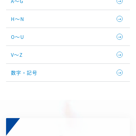
A～G
H～N
O～U
V～Z
数字・記号