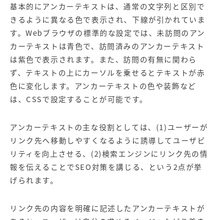
【店舗型ビジネス向け】エリ
【金融機関向け】マーケティ
基本的にアンカーテキストは、通常の文字列と区別で
ア
ング
きるように異なる色で表示され、下線が引かれていま
マーケティングサービス
サービス
す。Webブラウザの標準的な設定では、未訪問のアン
【IT企業向け】マーケティン
SNSアカウント運用代行サー
カーテキストは青色で、訪問済みのアンカーテキスト
グ
ビス（LINE）
は紫色で表示されます。また、訪問の有無に関わら
サービス
ず、テキストの上にカーソルを乗せるとテキストが赤
色に変化します。アンカーテキストの色や装飾など
広告プロモーションの製品
は、CSSで設定することが可能です。
【クリニック向け】新規集患
【歯科業界向け】新規集患
Web広告サービス
Web広告パッケージ
アンカーテキストの主な役割としては、(1)ユーザーが
【塾・個別塾業界向け】新規
サイトアクセス増加パッケー
リンク先へ移動しやすくなるように誘導してユーザビ
集客Web広告パッケージ
ジ
リティを向上させる、(2)検索エンジンにリンク先の情
報を伝えることでSEO対策を講じる、という2点が挙
商圏ねらいうちパッケージ
求人パッケージ
げられます。
Web制作の製品
リンク先の内容を明確に記述したアンカーテキストが
WEBプラス