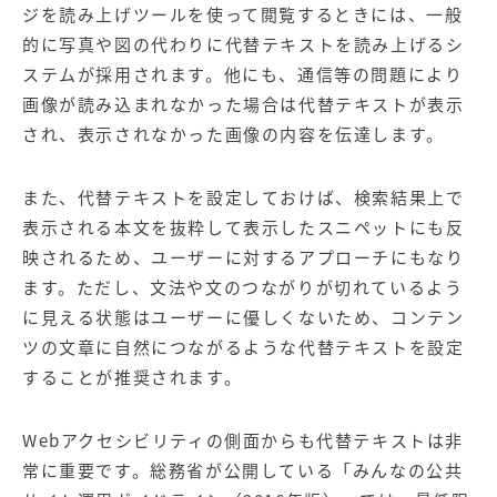
【店舗型ビジネス向け】エリ
【金融機関向け】マーケティ
ジを読み上げツールを使って閲覧するときには、一般
ア
ング
的に写真や図の代わりに代替テキストを読み上げるシ
マーケティングサービス
サービス
ステムが採用されます。他にも、通信等の問題により
【IT企業向け】マーケティン
SNSアカウント運用代行サー
画像が読み込まれなかった場合は代替テキストが表示
グ
ビス（LINE）
され、表示されなかった画像の内容を伝達します。
サービス
また、代替テキストを設定しておけば、検索結果上で
広告プロモーションの製品
表示される本文を抜粋して表示したスニペットにも反
【クリニック向け】新規集患
【歯科業界向け】新規集患
映されるため、ユーザーに対するアプローチにもなり
Web広告サービス
Web広告パッケージ
ます。ただし、文法や文のつながりが切れているよう
【塾・個別塾業界向け】新規
サイトアクセス増加パッケー
に見える状態はユーザーに優しくないため、コンテン
集客Web広告パッケージ
ジ
ツの文章に自然につながるような代替テキストを設定
することが推奨されます。
商圏ねらいうちパッケージ
求人パッケージ
Webアクセシビリティの側面からも代替テキストは非
Web制作の製品
常に重要です。総務省が公開している「みんなの公共
WEBプラス