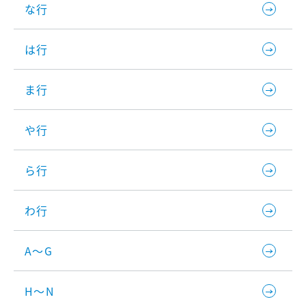
な行
は行
ま行
や行
ら行
わ行
A～G
H～N