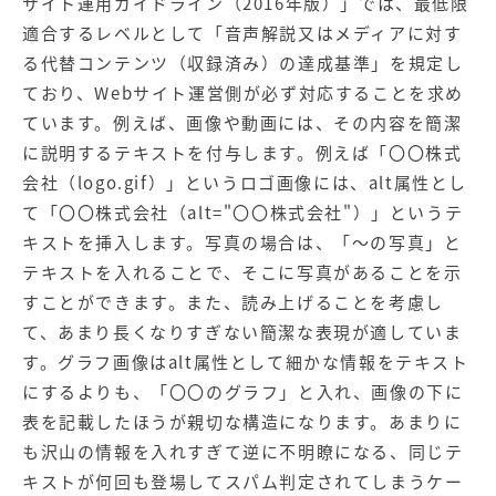
サイト運用ガイドライン（2016年版）」では、最低限
適合するレベルとして「音声解説又はメディアに対す
る代替コンテンツ（収録済み）の達成基準」を規定し
ており、Webサイト運営側が必ず対応することを求め
ています。例えば、画像や動画には、その内容を簡潔
に説明するテキストを付与します。例えば「〇〇株式
会社（logo.gif）」というロゴ画像には、alt属性とし
て「〇〇株式会社（alt="〇〇株式会社"）」というテ
キストを挿入します。写真の場合は、「～の写真」と
テキストを入れることで、そこに写真があることを示
すことができます。また、読み上げることを考慮し
て、あまり長くなりすぎない簡潔な表現が適していま
す。グラフ画像はalt属性として細かな情報をテキスト
にするよりも、「〇〇のグラフ」と入れ、画像の下に
表を記載したほうが親切な構造になります。あまりに
も沢山の情報を入れすぎて逆に不明瞭になる、同じテ
キストが何回も登場してスパム判定されてしまうケー