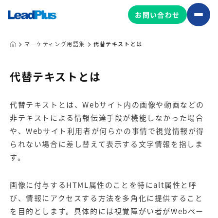
お問い合わせ
マーケティング用語集
代替テキストとは
広告プロモーション
代替テキストとは
MA/CRM/SFA導入・運用
代替テキストとは、Webサイト内の画像や動画などの
Web制作
非テキストによる情報伝達手段が機能しなかった場合
マーケティング基盤の製品
マーケティングコンサルティング
や、Webサイト利用者が何らかの事情で視覚情報が得
Leadplus One
MyFolio
られない場合に差し替えて表示する文字情報を指しま
コンテンツ制作
す。
サイトアクセス解析ダッシュ
HubSpot導入・運用
マーケティング基盤
ボード
画像に付与するHTML属性のことを特にalt属性と呼
び、情報にアクセスする方法を多角化に提供すること
マーケティングサービスの製品
を目的とします。具体的には視覚障がい者がWebペー