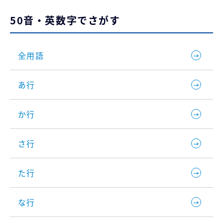
50音・英数字でさがす
全用語
あ行
か行
さ行
た行
な行