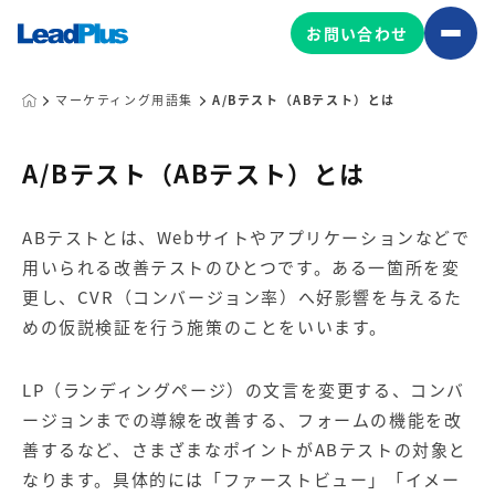
お問い合わせ
マーケティング用語集
A/Bテスト（ABテスト）とは
広告プロモーション
A/Bテスト（ABテスト）とは
MA/CRM/SFA導入・運用
ABテストとは、Webサイトやアプリケーションなどで
Web制作
用いられる改善テストのひとつです。ある一箇所を変
マーケティング基盤の製品
マーケティングコンサルティング
更し、CVR（コンバージョン率）へ好影響を与えるた
Leadplus One
MyFolio
めの仮説検証を行う施策のことをいいます。
コンテンツ制作
サイトアクセス解析ダッシュ
HubSpot導入・運用
マーケティング基盤
ボード
LP（ランディングページ）の文言を変更する、コンバ
ージョンまでの導線を改善する、フォームの機能を改
善するなど、さまざまなポイントがABテストの対象と
マーケティングサービスの製品
なります。具体的には「ファーストビュー」「イメー