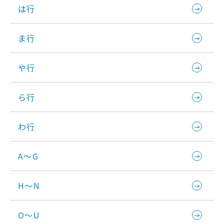
は行
ま行
や行
ら行
わ行
A～G
H～N
O～U