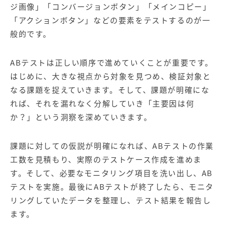
【店舗型ビジネス向け】エリ
【金融機関向け】マーケティ
ジ画像」「コンバージョンボタン」「メインコピー」
ア
ング
「アクションボタン」などの要素をテストするのが一
マーケティングサービス
サービス
般的です。
【IT企業向け】マーケティン
SNSアカウント運用代行サー
グ
ビス（LINE）
サービス
ABテストは正しい順序で進めていくことが重要です。
はじめに、大きな視点から対象を見つめ、検証対象と
なる課題を捉えていきます。そして、課題が明確にな
広告プロモーションの製品
れば、それを漏れなく分解していき「主要因は何
【クリニック向け】新規集患
【歯科業界向け】新規集患
か？」という洞察を深めていきます。
Web広告サービス
Web広告パッケージ
【塾・個別塾業界向け】新規
サイトアクセス増加パッケー
課題に対しての仮説が明確になれば、ABテストの作業
集客Web広告パッケージ
ジ
工数を見積もり、実際のテストケース作成を進めま
す。そして、必要なモニタリング項目を洗い出し、AB
商圏ねらいうちパッケージ
求人パッケージ
テストを実施。最後にABテストが終了したら、モニタ
リングしていたデータを整理し、テスト結果を報告し
Web制作の製品
ます。
WEBプラス