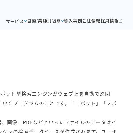
目的/業種別
導入事例
会社情報
採用情報
サービス
製品
のロボット型検索エンジンがウェブ上を自動で巡回
ていくプログラムのことです。「ロボット」「スパ
。
書、画像、PDFなどといったファイルのデータはイ
ンジンの検索データベースが作成されます。ユーザ