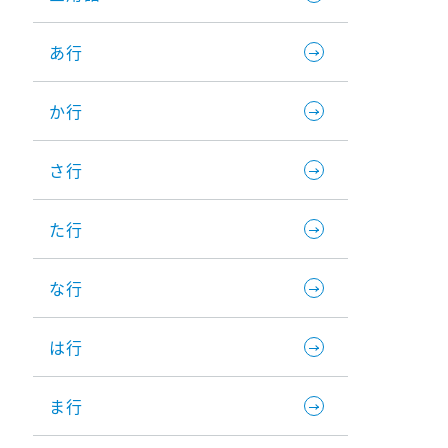
あ行
か行
さ行
た行
な行
は行
ま行