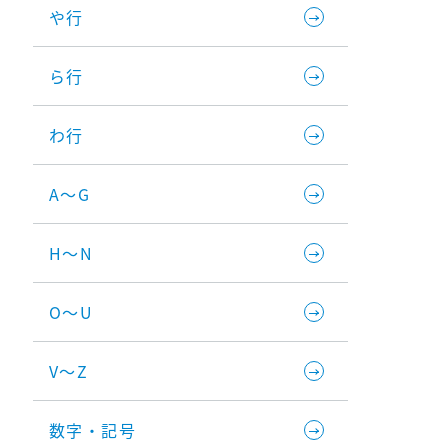
や行
ら行
わ行
A～G
H～N
O～U
V～Z
数字・記号