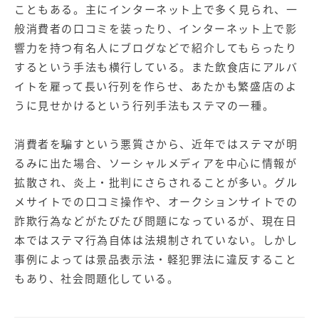
【店舗型ビジネス向け】エリ
【金融機関向け】マーケティ
こともある。主にインターネット上で多く見られ、一
ア
ング
般消費者の口コミを装ったり、インターネット上で影
マーケティングサービス
サービス
響力を持つ有名人にブログなどで紹介してもらったり
【IT企業向け】マーケティン
SNSアカウント運用代行サー
するという手法も横行している。また飲食店にアルバ
グ
ビス（LINE）
イトを雇って長い行列を作らせ、あたかも繁盛店のよ
サービス
うに見せかけるという行列手法もステマの一種。
広告プロモーションの製品
消費者を騙すという悪質さから、近年ではステマが明
【クリニック向け】新規集患
【歯科業界向け】新規集患
るみに出た場合、ソーシャルメディアを中心に情報が
Web広告サービス
Web広告パッケージ
拡散され、炎上・批判にさらされることが多い。グル
メサイトでの口コミ操作や、オークションサイトでの
【塾・個別塾業界向け】新規
サイトアクセス増加パッケー
集客Web広告パッケージ
ジ
詐欺行為などがたびたび問題になっているが、現在日
本ではステマ行為自体は法規制されていない。しかし
商圏ねらいうちパッケージ
求人パッケージ
事例によっては景品表示法・軽犯罪法に違反すること
もあり、社会問題化している。
Web制作の製品
WEBプラス