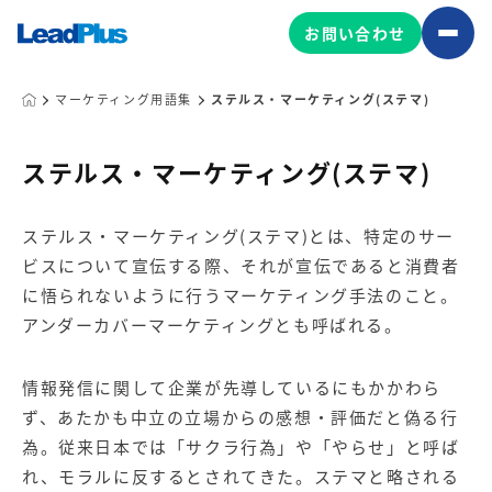
お問い合わせ
マーケティング用語集
ステルス・マーケティング(ステマ)
広告プロモーション
ステルス・マーケティング(ステマ)
MA/CRM/SFA導入・運用
ステルス・マーケティング(ステマ)とは、特定のサー
Web制作
ビスについて宣伝する際、それが宣伝であると消費者
マーケティング基盤の製品
マーケティングコンサルティング
に悟られないように行うマーケティング手法のこと。
Leadplus One
MyFolio
アンダーカバーマーケティングとも呼ばれる。
コンテンツ制作
サイトアクセス解析ダッシュ
HubSpot導入・運用
マーケティング基盤
ボード
情報発信に関して企業が先導しているにもかかわら
ず、あたかも中立の立場からの感想・評価だと偽る行
為。従来日本では「サクラ行為」や「やらせ」と呼ば
マーケティングサービスの製品
れ、モラルに反するとされてきた。ステマと略される