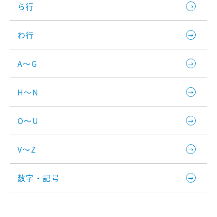
ら行
わ行
A～G
H～N
O～U
V～Z
数字・記号