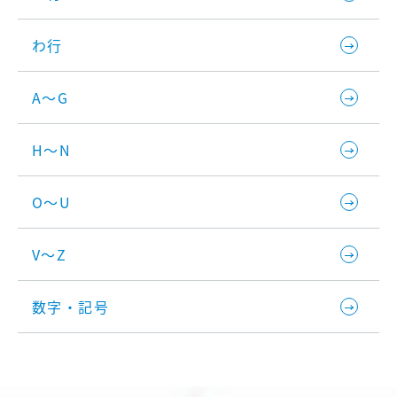
わ行
A～G
H～N
O～U
V～Z
数字・記号