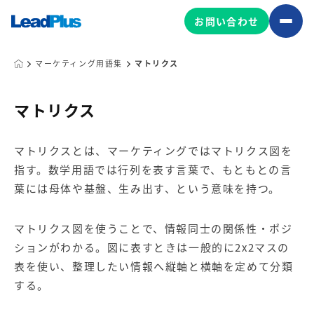
お問い合わせ
マーケティング用語集
マトリクス
広告プロモーション
マトリクス
MA/CRM/SFA導入・運用
マトリクスとは、マーケティングではマトリクス図を
Web制作
指す。数学用語では行列を表す言葉で、もともとの言
マーケティング基盤の製品
マーケティングコンサルティング
葉には母体や基盤、生み出す、という意味を持つ。
Leadplus One
MyFolio
コンテンツ制作
マトリクス図を使うことで、情報同士の関係性・ポジ
サイトアクセス解析ダッシュ
HubSpot導入・運用
マーケティング基盤
ボード
ションがわかる。図に表すときは一般的に2x2マスの
表を使い、整理したい情報へ縦軸と横軸を定めて分類
する。
マーケティングサービスの製品