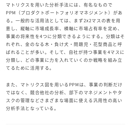
【店舗型ビジネス向け】エリ
【金融機関向け】マーケティ
マトリクスを用いた分析手法には、有名なもので
ア
ング
マーケティングサービス
サービス
PPM（プロダクトポートフォリオマネジメント）があ
る。一般的な活用法としては、まず2x2マスの表を用
【IT企業向け】マーケティン
SNSアカウント運用代行サー
意し、縦軸に市場成長率、横軸に市場占有率を定め、
グ
ビス（LINE）
サービス
事業の将来性を4つに分類できるようにする。分類はそ
れぞれ、金のなる木・負け犬・問題児・花型商品と呼
ばれることが多い。そして、自社が持つ事業を4マスに
広告プロモーションの製品
分類し、どの事業に力を入れていくのか戦略を組み立
【クリニック向け】新規集患
【歯科業界向け】新規集患
てるために活用する。
Web広告サービス
Web広告パッケージ
【塾・個別塾業界向け】新規
サイトアクセス増加パッケー
また、マトリクス図を用いるPPMは、事業の判断だけ
集客Web広告パッケージ
ジ
ではなく、競合他社の分析、部下のマネジメントやタ
スクの管理などさまざまな場面に使える汎用性の高い
商圏ねらいうちパッケージ
求人パッケージ
分析手法となっている。
Web制作の製品
WEBプラス