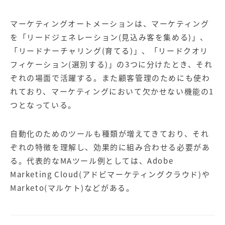
【店舗型ビジネス向け】エリ
【金融機関向け】マーケティ
ア
ング
マーケティングサービス
サービス
マーケティングオートメーションは、マーケティング
を「リードジェネレーション(見込み客を集める)」、
【IT企業向け】マーケティン
SNSアカウント運用代行サー
「リードナーチャリング(育てる)」、「リードクオリ
グ
ビス（LINE）
サービス
フィケーション(選別する)」の3つに分けたとき、それ
ぞれの場面で活躍する。また顧客管理のためにも使わ
広告プロモーションの製品
れており、マーケティングにおいて欠かせない機能の1
つとなっている。
【クリニック向け】新規集患
【歯科業界向け】新規集患
Web広告サービス
Web広告パッケージ
自動化のためのツールも種類が増えてきており、それ
【塾・個別塾業界向け】新規
サイトアクセス増加パッケー
ぞれの特徴を理解し、効果的に組み合わせる必要があ
集客Web広告パッケージ
ジ
る。代表的なMAツール例としては、Adobe
Marketing Cloud(アドビマーケティングクラウド)や
商圏ねらいうちパッケージ
求人パッケージ
Marketo(マルケト)などがある。
Web制作の製品
WEBプラス