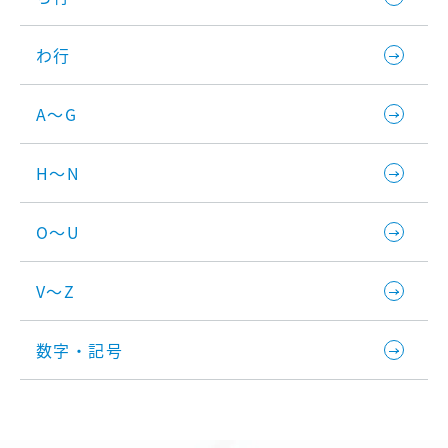
わ行
A～G
H～N
O～U
V～Z
数字・記号