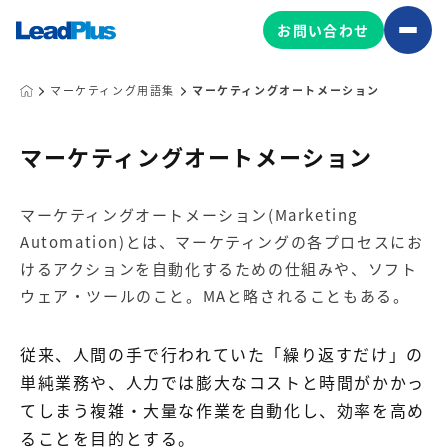
お問い合わせ
マーケティング用語集
マーケティングオートメーション
広告プロモーション
マーケティングオートメーション
MA/CRM/SFA導入・運用
マーケティングオートメーション(Marketing
Web制作
Automation)とは、マーケティングの各プロセスにお
マーケティング基盤の製品
マーケティングコンサルティング
けるアクションを自動化するための仕組みや、ソフト
Leadplus One
MyFolio
ウェア・ツールのこと。MAと略されることもある。
コンテンツ制作
サイトアクセス解析ダッシュ
HubSpot導入・運用
マーケティング基盤
ボード
従来、人間の手で行われていた「繰り返すだけ」の
単純業務や、人力では膨大なコストと時間がかかっ
てしまう複雑・大量な作業を自動化し、効率を高め
マーケティングサービスの製品
ることを目的とする。