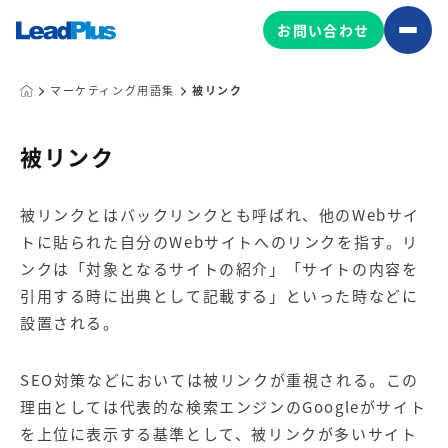
お問い合わせ
マーケティング用語集
被リンク
広告プロモーション
被リンク
MA/CRM/SFA導入・運用
被リンクとはバックリンクとも呼ばれ、他のWebサイ
Web制作
トに貼られた自分のWebサイトへのリンクを指す。リ
マーケティング基盤の製品
マーケティングコンサルティング
ンクは「対象となるサイトの紹介」「サイトの内容を
Leadplus One
MyFolio
引用する時に出典として記載する」といった時などに
コンテンツ制作
設置される。
サイトアクセス解析ダッシュ
HubSpot導入・運用
マーケティング基盤
ボード
SEO対策などにおいては被リンクが重視される。この
理由としては代表的な検索エンジンのGoogleがサイト
マーケティングサービスの製品
を上位に表示する基準として、被リンクが多いサイト