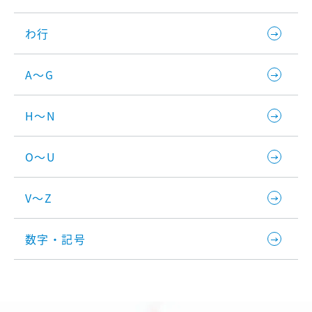
わ行
A～G
H～N
O～U
V～Z
数字・記号