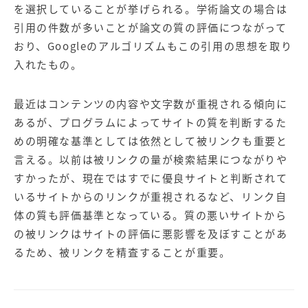
【店舗型ビジネス向け】エリ
【金融機関向け】マーケティ
を選択していることが挙げられる。学術論文の場合は
ア
ング
引用の件数が多いことが論文の質の評価につながって
マーケティングサービス
サービス
おり、Googleのアルゴリズムもこの引用の思想を取り
【IT企業向け】マーケティン
SNSアカウント運用代行サー
入れたもの。
グ
ビス（LINE）
サービス
最近はコンテンツの内容や文字数が重視される傾向に
あるが、プログラムによってサイトの質を判断するた
広告プロモーションの製品
めの明確な基準としては依然として被リンクも重要と
【クリニック向け】新規集患
【歯科業界向け】新規集患
言える。以前は被リンクの量が検索結果につながりや
Web広告サービス
Web広告パッケージ
すかったが、現在ではすでに優良サイトと判断されて
【塾・個別塾業界向け】新規
サイトアクセス増加パッケー
いるサイトからのリンクが重視されるなど、リンク自
集客Web広告パッケージ
ジ
体の質も評価基準となっている。質の悪いサイトから
の被リンクはサイトの評価に悪影響を及ぼすことがあ
商圏ねらいうちパッケージ
求人パッケージ
るため、被リンクを精査することが重要。
Web制作の製品
WEBプラス