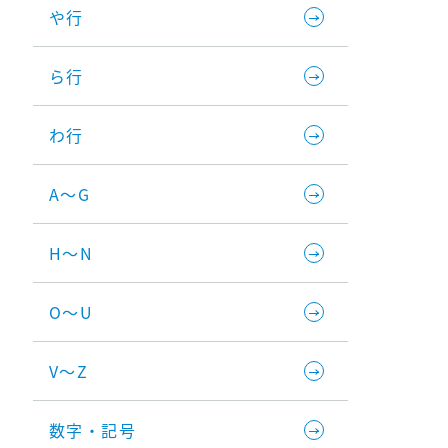
や行
ら行
わ行
A～G
H～N
O～U
V～Z
数字・記号