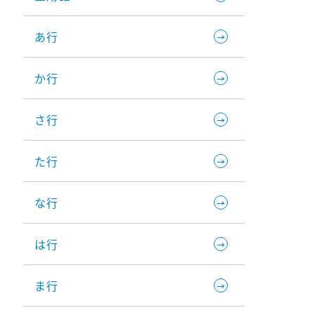
あ行
か行
さ行
た行
な行
は行
ま行